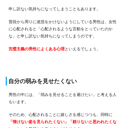
申し訳ない気持ちになってしまうこともあります。
普段から周りに迷惑をかけないようにしている男性は、女性
に心配されると「心配されるような言動をとっていたのか
な」と申し訳ない気持ちになってしまうのです。
完璧主義の男性によくある心理
といえるでしょう。
自分の弱みを見せたくない
男性の中には、「弱みを見せることを避けたい」と考える人
もいます。
そのため、心配されることに嬉しさを感じつつも、同時に
「情けない姿を見られたくない」「頼りないと思われたくな