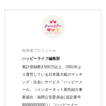
執筆者プロフィール
ハッピーライフ編集部
累計登録数3,500万以上、2001年よ
り運営している日本最大級のマッチ
ング・出会いサービス「ハッピーメ
ール」（インターネット異性紹介事
業届出・福岡公安委員会( 認定番号
90080003000 )｜『ハッピーメー