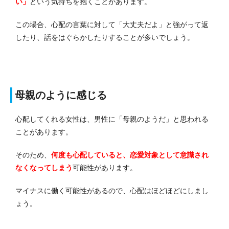
い」
という気持ちを抱くことがあります。
この場合、心配の言葉に対して「大丈夫だよ」と強がって返
したり、話をはぐらかしたりすることが多いでしょう。
母親のように感じる
心配してくれる女性は、男性に「母親のようだ」と思われる
ことがあります。
そのため、
何度も心配していると、恋愛対象として意識され
なくなってしまう
可能性があります。
マイナスに働く可能性があるので、心配はほどほどにしまし
ょう。