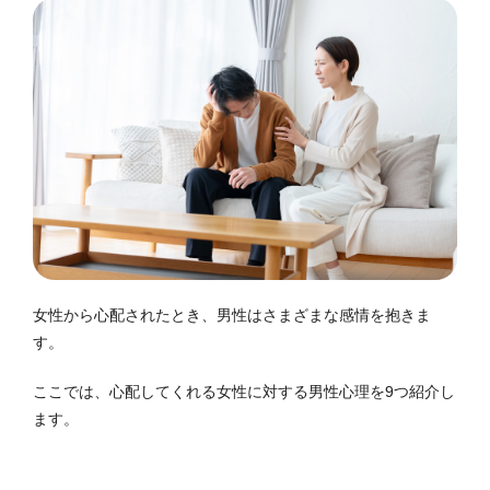
女性から心配されたとき、男性はさまざまな感情を抱きま
す。
ここでは、心配してくれる女性に対する男性心理を9つ紹介し
ます。