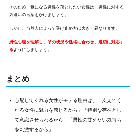
そのため、気になる男性を落としたい女性は、男性に対する
気遣いの言葉をかけましょう。
しかし、当然人によって受け止め方は大きく異なります。
男性心理を理解し、その状況や性格に合わせ、適切に対応す
る
ようにしましょう。
まとめ
心配してくれる女性がモテる理由は、「支えてく
れる女性に魅力を感じるから」「特別な存在とし
て意識させられるから」「男性の甘えたい気持ち
を刺激するから」