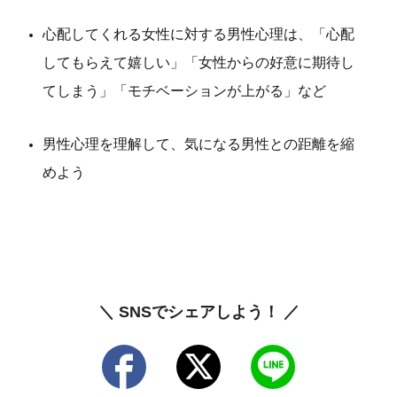
心配してくれる女性に対する男性心理は、「心配
してもらえて嬉しい」「女性からの好意に期待し
てしまう」「モチベーションが上がる」など
男性心理を理解して、気になる男性との距離を縮
めよう
＼ SNSでシェアしよう！ ／