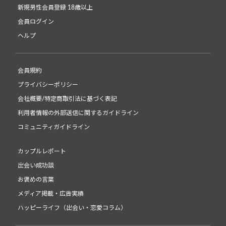
新規男性会員登録 18歳以上
会員ログイン
ヘルプ
会員規約
プライバシーポリシー
会社概要/特定商取引法に基づく表記
利用者情報の外部送信に関するガイドライン
コミュニティガイドライン
カップルレポート
出会い成功談
お褒めの言葉
メディア掲載・広告実績
ハッピーライフ（出会い・恋愛コラム）