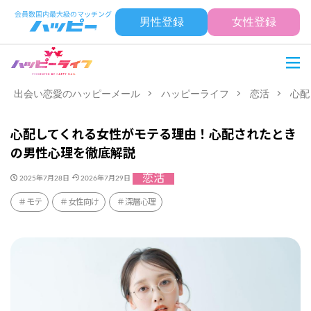
男性登録
女性登録
出会い恋愛のハッピーメール
ハッピーライフ
恋活
心配
心配してくれる女性がモテる理由！心配されたとき
の男性心理を徹底解説
恋活
2025年7月28日
2026年7月29日
モテ
女性向け
深層心理