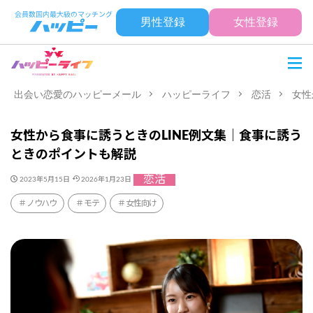
男性登録
女性登録
出会い恋愛のハッピーメール
ハッピーライフ
恋活
女性
女性から食事に誘うときのLINE例文集｜食事に誘う
ときのポイントも解説
恋活
2023年5月15日
2026年1月23日
ノウハウ
モテ
女性向け