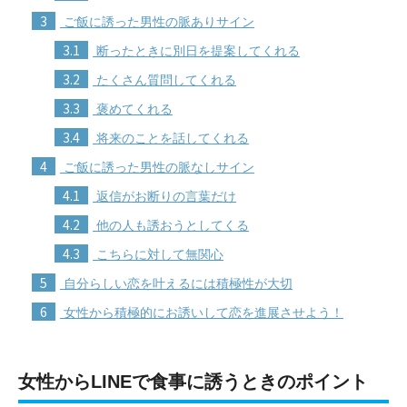
3
ご飯に誘った男性の脈ありサイン
3.1
断ったときに別日を提案してくれる
3.2
たくさん質問してくれる
3.3
褒めてくれる
3.4
将来のことを話してくれる
4
ご飯に誘った男性の脈なしサイン
4.1
返信がお断りの言葉だけ
4.2
他の人も誘おうとしてくる
4.3
こちらに対して無関心
5
自分らしい恋を叶えるには積極性が大切
6
女性から積極的にお誘いして恋を進展させよう！
女性からLINEで食事に誘うときのポイント