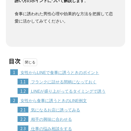
誘い方のポイントについて解説します
。
食事に誘われた男性心理や効果的な方法を把握して恋
愛に活かしてみてください。
目次
1
女性からLINEで食事に誘うときのポイント
1.1
フランクに話せる間柄になっておく
1.2
LINEが盛り上がってるタイミングで誘う
2
女性から食事に誘うときのLINE例文
2.1
気になるお店に誘ってみる
2.2
相手の興味に合わせる
2.3
仕事の悩み相談をする