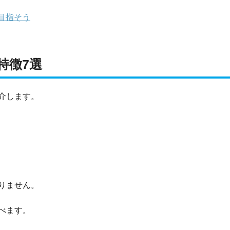
目指そう
特徴7選
介します。
りません。
べます。