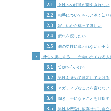
2.1
女性への好意が抑えきれない
2.2
相手についてもっと深く知り
2.3
寂しいから構ってほしい
2.4
疲れを癒したい
2.5
他の男性に奪われないか不安
3
男性を虜にする！また会いたくなる人
3.1
笑顔を心がける
3.2
男性を褒めて肯定してあげる
3.3
ネガティブなことを言わない
3.4
聞き上手になることを目指す
3.5
男性や恋愛に依存せずに自立