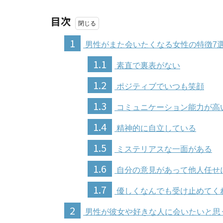
目次
1
男性がまた会いたくなる女性の特徴7
1.1
素直で裏表がない
1.2
ポジティブでいつも笑顔
1.3
コミュニケーション能力が高
1.4
精神的に自立している
1.5
ミステリアスな一面がある
1.6
自分の意見があって他人任せ
1.7
優しくなんでも受け止めてく
2
男性が彼女や好きな人に会いたいと思