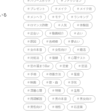
パワースポット
ファッション
プレゼント
メイク
メイク術
いる
メンヘラ
モテ
ランキング
ロマンス詐欺
人気
体験談
出会い
動画紹介
占い
原因
吉崎綾
夢占い
女の本音
女性向け
婚活
対処法
復縁
心理テスト
恋の溜まりBar
恋愛
恋活
手相
改善方法
星座
映画
歌・曲
浮気
深層心理
特徴
生態
用語解説
男の本音
男女向け
男性向け
相性
石言葉