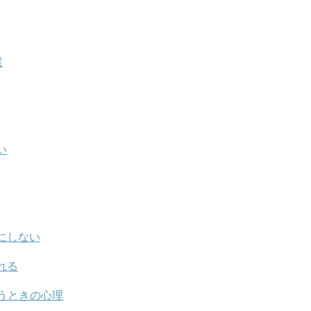
選
い
にしない
れる
うときの心理