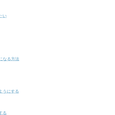
たい
になる方法
ようにする
する