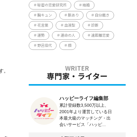
秘密の恋愛研究所
結婚
胸キュン
脈あり
自分磨き
花言葉
血液型
診断
運勢
運命の人
遠距離恋愛
野呂佳代
顔
す。
専門家・ライター
ハッピーライフ編集部
累計登録数3,500万以上、
2001年より運営している日
本最大級のマッチング・出
会いサービス「ハッピ...