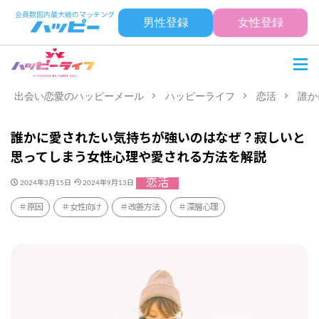
男性登録
女性登録
出会い恋愛のハッピーメール
ハッピーライフ
恋活
誰か
誰かに愛されたい気持ちが強いのはなぜ？寂しいと
思ってしまう女性心理や愛される方法を解説
恋活
2024年3月15日
2024年9月13日
原因
女性向け
改善方法
深層心理