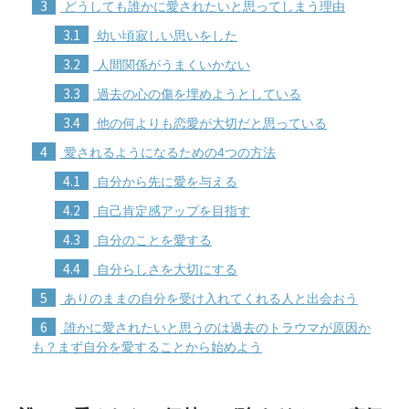
3
どうしても誰かに愛されたいと思ってしまう理由
3.1
幼い頃寂しい思いをした
3.2
人間関係がうまくいかない
3.3
過去の心の傷を埋めようとしている
3.4
他の何よりも恋愛が大切だと思っている
4
愛されるようになるための4つの方法
4.1
自分から先に愛を与える
4.2
自己肯定感アップを目指す
4.3
自分のことを愛する
4.4
自分らしさを大切にする
5
ありのままの自分を受け入れてくれる人と出会おう
6
誰かに愛されたいと思うのは過去のトラウマが原因か
も？まず自分を愛することから始めよう