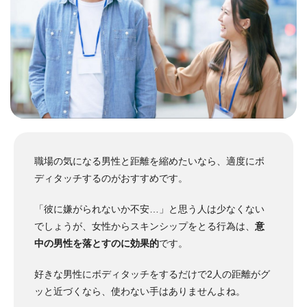
職場の気になる男性と距離を縮めたいなら、適度にボ
ディタッチするのがおすすめです。
「彼に嫌がられないか不安…」と思う人は少なくない
でしょうが、女性からスキンシップをとる行為は、
意
中の男性を落とすのに効果的
です。
好きな男性にボディタッチをするだけで2人の距離がグ
ッと近づくなら、使わない手はありませんよね。