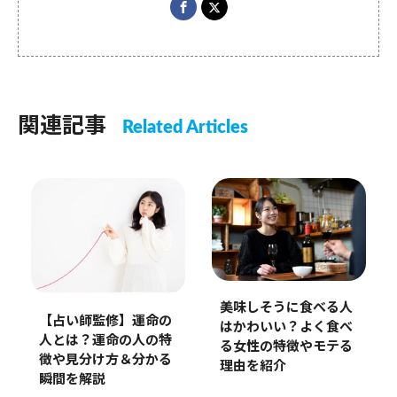
関連記事
Related Articles
美味しそうに食べる人
【占い師監修】運命の
はかわいい？よく食べ
人とは？運命の人の特
る女性の特徴やモテる
徴や見分け方＆分かる
理由を紹介
瞬間を解説