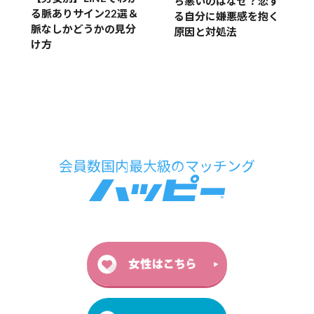
ち悪いのはなぜ？恋す
る脈ありサイン22選＆
る自分に嫌悪感を抱く
脈なしかどうかの見分
原因と対処法
け方