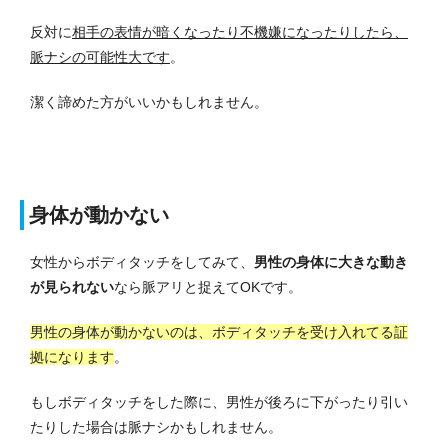
反対に
相手の表情が暗くなったり不機嫌になったりしたら、
脈ナシの可能性大です
。
潔く諦めた方がいいかもしれません。
身体が動かない
女性からボディタッチをしてみて、
男性の身体に大きな動き
が見られない
なら脈アリと捉えてOKです。
男性の身体が動かないのは、ボディタッチを受け入れてる証
拠になります
。
もしボディタッチをした際に、男性が後ろに下がったり引い
たりした場合は脈ナシかもしれません。