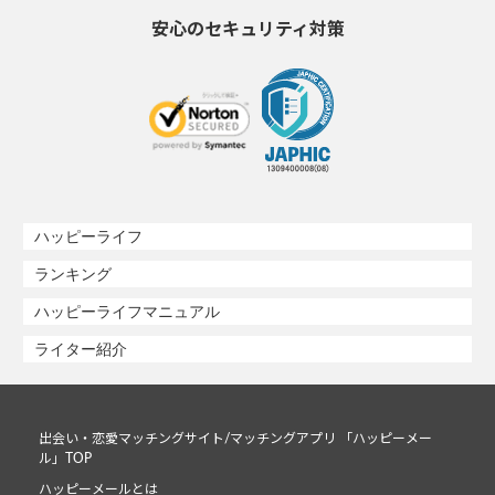
安心のセキュリティ対策
ハッピーライフ
ランキング
ハッピーライフマニュアル
ライター紹介
出会い・恋愛マッチングサイト/マッチングアプリ 「ハッピーメー
ル」TOP
ハッピーメールとは