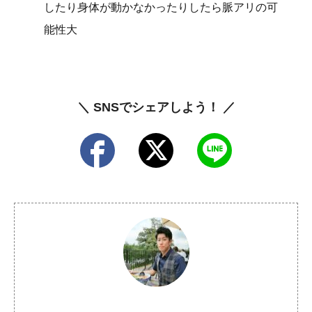
したり身体が動かなかったりしたら脈アリの可
能性大
＼ SNSでシェアしよう！ ／