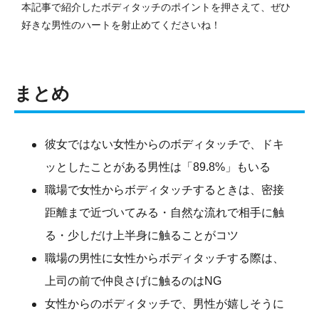
本記事で紹介したボディタッチのポイントを押さえて、ぜひ
好きな男性のハートを射止めてくださいね！
まとめ
彼女ではない女性からのボディタッチで、ドキ
ッとしたことがある男性は「89.8%」もいる
職場で女性からボディタッチするときは、密接
距離まで近づいてみる・自然な流れで相手に触
る・少しだけ上半身に触ることがコツ
職場の男性に女性からボディタッチする際は、
上司の前で仲良さげに触るのはNG
女性からのボディタッチで、男性が嬉しそうに