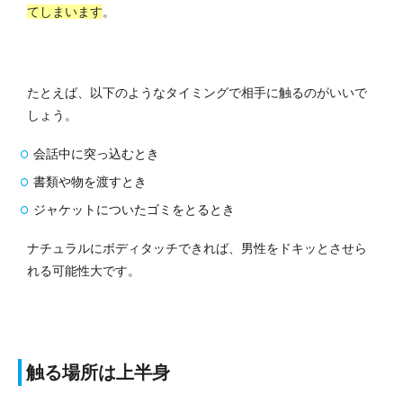
てしまいます
。
たとえば、以下のようなタイミングで相手に触るのがいいで
しょう。
会話中に突っ込むとき
書類や物を渡すとき
ジャケットについたゴミをとるとき
ナチュラルにボディタッチできれば、男性をドキッとさせら
れる可能性大です。
触る場所は上半身