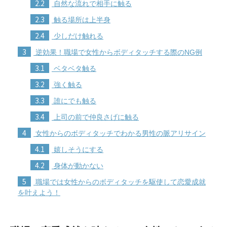
2.2
自然な流れで相手に触る
2.3
触る場所は上半身
2.4
少しだけ触れる
3
逆効果！職場で女性からボディタッチする際のNG例
3.1
ベタベタ触る
3.2
強く触る
3.3
誰にでも触る
3.4
上司の前で仲良さげに触る
4
女性からのボディタッチでわかる男性の脈アリサイン
4.1
嬉しそうにする
4.2
身体が動かない
5
職場では女性からのボディタッチを駆使して恋愛成就
を叶えよう！