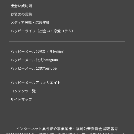
出会い成功談
お褒めの言葉
メディア掲載・広告実績
ハッピーライフ（出会い・恋愛コラム）
ハッピーメール公式X（旧Twitter）
ハッピーメール公式instagram
ハッピーメール公式YouTube
ハッピーメールアフィリエイト
コンテンツ一覧
サイトマップ
インターネット異性紹介事業届出・福岡公安委員会 認定番号