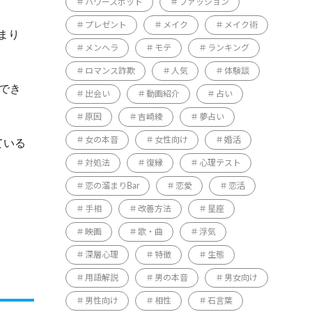
パワースポット
ファッション
プレゼント
メイク
メイク術
まり
メンヘラ
モテ
ランキング
ロマンス詐欺
人気
体験談
でき
出会い
動画紹介
占い
原因
吉崎綾
夢占い
女の本音
女性向け
婚活
ている
対処法
復縁
心理テスト
恋の溜まりBar
恋愛
恋活
手相
改善方法
星座
映画
歌・曲
浮気
深層心理
特徴
生態
用語解説
男の本音
男女向け
男性向け
相性
石言葉