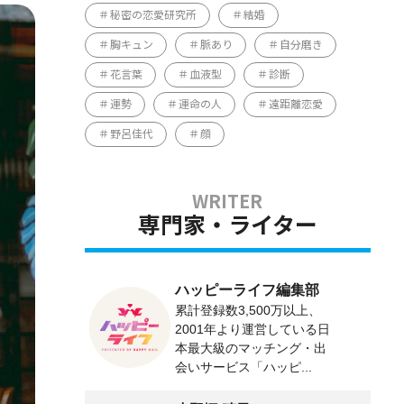
秘密の恋愛研究所
結婚
胸キュン
脈あり
自分磨き
花言葉
血液型
診断
運勢
運命の人
遠距離恋愛
野呂佳代
顔
専門家・ライター
ハッピーライフ編集部
累計登録数3,500万以上、
2001年より運営している日
本最大級のマッチング・出
会いサービス「ハッピ...