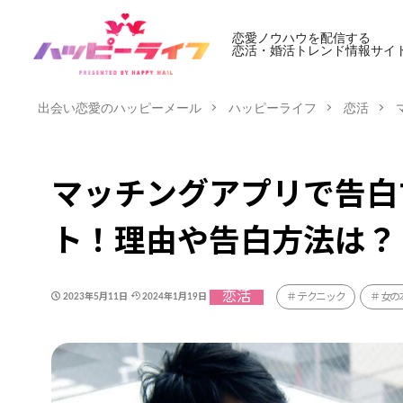
恋愛ノウハウを配信する
恋活・婚活トレンド情報サイ
出会い恋愛のハッピーメール
ハッピーライフ
恋活
マッチングアプリで告白
ト！理由や告白方法は？
恋活
テクニック
女の
2023年5月11日
2024年1月19日