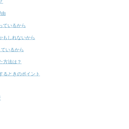
？
理由
っているから
かもしれないから
しているから
た方法は？
するときのポイント
所