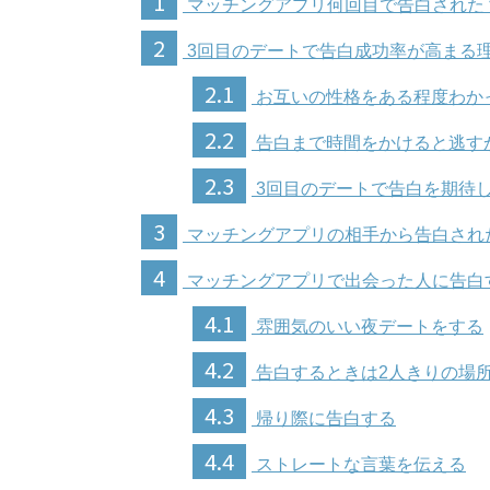
1
マッチングアプリ何回目で告白された
2
3回目のデートで告白成功率が高まる
2.1
お互いの性格をある程度わか
2.2
告白まで時間をかけると逃す
2.3
3回目のデートで告白を期待
3
マッチングアプリの相手から告白され
4
マッチングアプリで出会った人に告白
4.1
雰囲気のいい夜デートをする
4.2
告白するときは2人きりの場
4.3
帰り際に告白する
4.4
ストレートな言葉を伝える