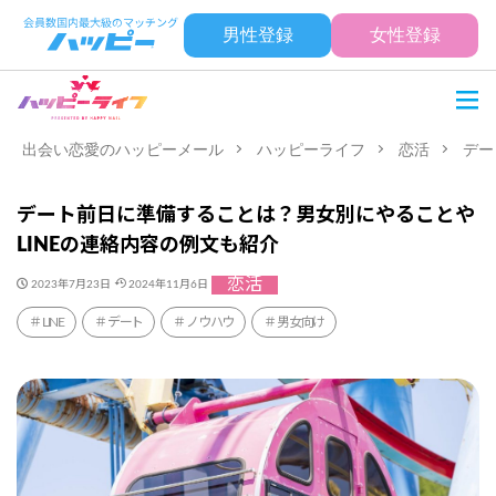
男性登録
女性登録
出会い恋愛のハッピーメール
ハッピーライフ
恋活
デー
デート前日に準備することは？男女別にやることや
LINEの連絡内容の例文も紹介
恋活
2023年7月23日
2024年11月6日
LINE
デート
ノウハウ
男女向け