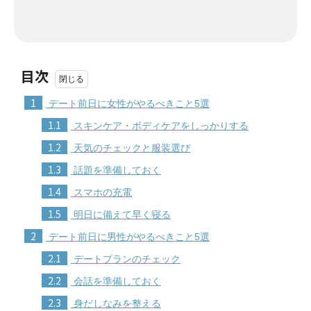
目次
1
デート前日に女性がやるべきこと5選
1.1
スキンケア・ボディケアをしっかりする
1.2
天気のチェックと服装選び
1.3
話題を準備しておく
1.4
スマホの充電
1.5
明日に備えて早く寝る
2
デート前日に男性がやるべきこと5選
2.1
デートプランのチェック
2.2
会話を準備しておく
2.3
身だしなみを整える