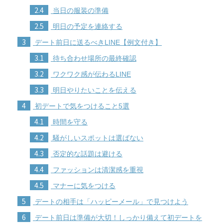
2.4
当日の服装の準備
2.5
明日の予定を連絡する
3
デート前日に送るべきLINE【例文付き】
3.1
待ち合わせ場所の最終確認
3.2
ワクワク感が伝わるLINE
3.3
明日やりたいことを伝える
4
初デートで気をつけること5選
4.1
時間を守る
4.2
騒がしいスポットは選ばない
4.3
否定的な話題は避ける
4.4
ファッションは清潔感を重視
4.5
マナーに気をつける
5
デートの相手は「ハッピーメール」で見つけよう
6
デート前日は準備が大切！しっかり備えて初デートを