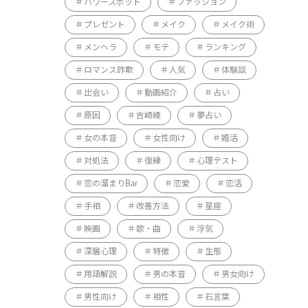
パワースポット
ファッション
プレゼント
メイク
メイク術
メンヘラ
モテ
ランキング
ロマンス詐欺
人気
体験談
出会い
動画紹介
占い
原因
吉崎綾
夢占い
女の本音
女性向け
婚活
対処法
復縁
心理テスト
恋の溜まりBar
恋愛
恋活
手相
改善方法
星座
映画
歌・曲
浮気
深層心理
特徴
生態
用語解説
男の本音
男女向け
男性向け
相性
石言葉