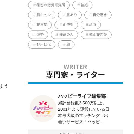
秘密の恋愛研究所
結婚
胸キュン
脈あり
自分磨き
花言葉
血液型
診断
運勢
運命の人
遠距離恋愛
野呂佳代
顔
専門家・ライター
まう
ハッピーライフ編集部
累計登録数3,500万以上、
2001年より運営している日
本最大級のマッチング・出
会いサービス「ハッピ...