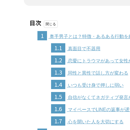
目次
1
奥手男子とは？特徴・あるある行動を
1.1
真面目で不器用
1.2
恋愛にトラウマがあって女性
1.3
同性と異性で話し方が変わる
1.4
いつも受け身で押しに弱い
1.5
自信がなくてネガティブ発言
1.6
マイペースでLINEの返事が遅
1.7
心を開いた人を大切にする