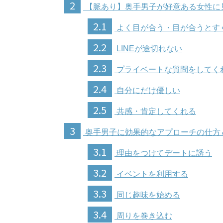
2
【脈あり】奥手男子が好意ある女性に
2.1
よく目が合う・目が合うとす
2.2
LINEが途切れない
2.3
プライベートな質問をしてく
2.4
自分にだけ優しい
2.5
共感・肯定してくれる
3
奥手男子に効果的なアプローチの仕方
3.1
理由をつけてデートに誘う
3.2
イベントを利用する
3.3
同じ趣味を始める
3.4
周りを巻き込む