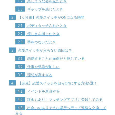
1.2
楽しそうな姿を見たとき
1.3
ギャップを感じたとき
2
【女性編】恋愛スイッチがONになる瞬間
2.1
ボディタッチされたとき
2.2
優しさを感じたとき
2.3
手をつないだとき
3
恋愛スイッチが入らない原因は？
3.1
恋愛することが面倒だと感じている
3.2
仕事や勉強が忙しい
3.3
理想が高すぎる
4
【必見】恋愛スイッチを自らONにする方法5選！
4.1
イベントを意識する
4.2
課金もあり！マッチングアプリに登録してみる
4.3
出会いのありそうな場所へ行って連絡先交換して
みる