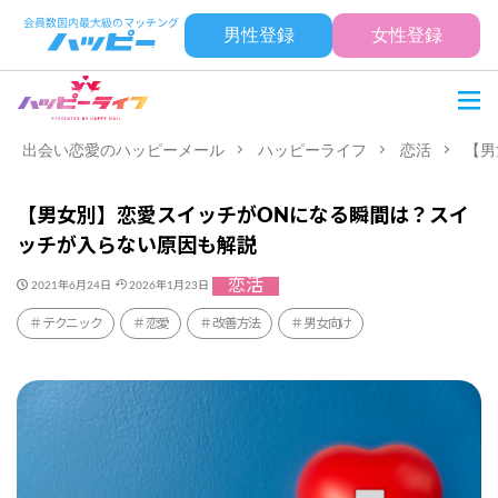
男性登録
女性登録
出会い恋愛のハッピーメール
ハッピーライフ
恋活
【男
【男女別】恋愛スイッチがONになる瞬間は？スイ
ッチが入らない原因も解説
恋活
2021年6月24日
2026年1月23日
テクニック
恋愛
改善方法
男女向け