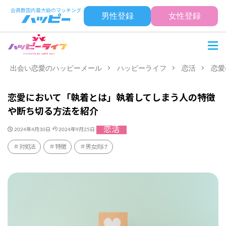
男性登録
女性登録
出会い恋愛のハッピーメール
ハッピーライフ
恋活
恋愛
恋愛において「執着とは」執着してしまう人の特徴
や断ち切る方法を紹介
恋活
2024年4月30日
2024年9月25日
対処法
特徴
男女向け