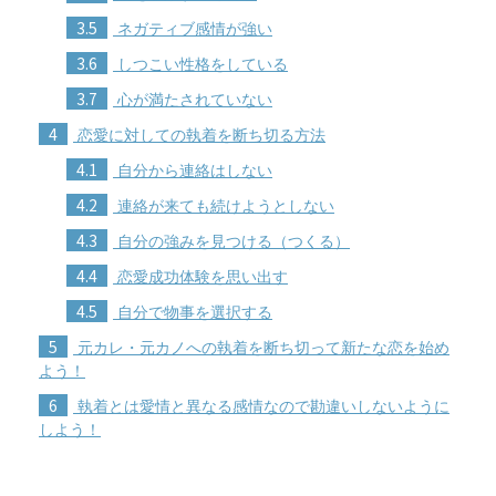
3.5
ネガティブ感情が強い
3.6
しつこい性格をしている
3.7
心が満たされていない
4
恋愛に対しての執着を断ち切る方法
4.1
自分から連絡はしない
4.2
連絡が来ても続けようとしない
4.3
自分の強みを見つける（つくる）
4.4
恋愛成功体験を思い出す
4.5
自分で物事を選択する
5
元カレ・元カノへの執着を断ち切って新たな恋を始め
よう！
6
執着とは愛情と異なる感情なので勘違いしないように
しよう！