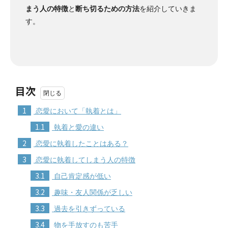
まう人の特徴
と
断ち切るための方法
を紹介していきま
す。
目次
1
恋愛において「執着とは」
1.1
執着と愛の違い
2
恋愛に執着したことはある？
3
恋愛に執着してしまう人の特徴
3.1
自己肯定感が低い
3.2
趣味・友人関係が乏しい
3.3
過去を引きずっている
3.4
物を手放すのも苦手