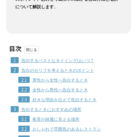
について解説します
。
目次
1
告白するベストなタイミングはいつ？
2
告白のセリフを考えるときのポイント
2.1
男性から女性へ告白するとき
2.2
女性から男性へ告白するとき
2.3
好きな理由を伝えて告白するとき
3
告白するときにおすすめの場所
3.1
夜景が綺麗に見える場所
3.2
おしゃれで雰囲気のあるレストラン