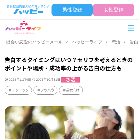
男性登録
女性登録
出会い恋愛のハッピーメール
ハッピーライフ
恋活
告白
告白するタイミングはいつ？セリフを考えるときの
ポイントや場所・成功率の上がる告白の仕方も
恋活
2023年11月4日
2023年10月31日
テクニック
ノウハウ
男女向け