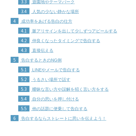
3.3
遊園地やテーマパーク
3.4
人気の少ない静かな場所
4
成功率をあげる告白の仕方
4.1
脈アリサインを出して少しずつアピールする
4.2
仲良くなったタイミングで告白する
4.3
直接伝える
5
告白するときのNG例
5.1
LINEやメールで告白する
5.2
うるさい場所で話す
5.3
曖昧な言い方や誤解を招く言い方をする
5.4
自分の思いを押し付ける
5.5
他の話題に便乗して告白する
6
告白するならストレートに思いを伝えよう！