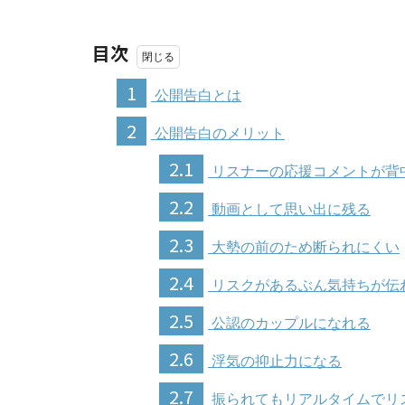
目次
1
公開告白とは
2
公開告白のメリット
2.1
リスナーの応援コメントが背
2.2
動画として思い出に残る
2.3
大勢の前のため断られにくい
2.4
リスクがあるぶん気持ちが伝
2.5
公認のカップルになれる
2.6
浮気の抑止力になる
2.7
振られてもリアルタイムでリ