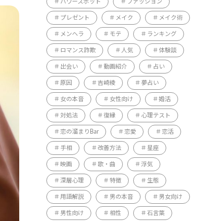
パワースポット
ファッション
プレゼント
メイク
メイク術
メンヘラ
モテ
ランキング
ロマンス詐欺
人気
体験談
出会い
動画紹介
占い
原因
吉崎綾
夢占い
女の本音
女性向け
婚活
対処法
復縁
心理テスト
恋の溜まりBar
恋愛
恋活
手相
改善方法
星座
映画
歌・曲
浮気
深層心理
特徴
生態
用語解説
男の本音
男女向け
男性向け
相性
石言葉