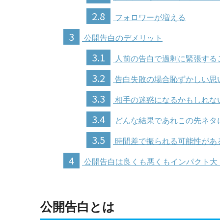
2.8
フォロワーが増える
3
公開告白のデメリット
3.1
人前の告白で過剰に緊張する
3.2
告白失敗の場合恥ずかしい思
3.3
相手の迷惑になるかもしれな
3.4
どんな結果であれこの先ネタ
3.5
時間差で振られる可能性があ
4
公開告白は良くも悪くもインパクト大
公開告白とは