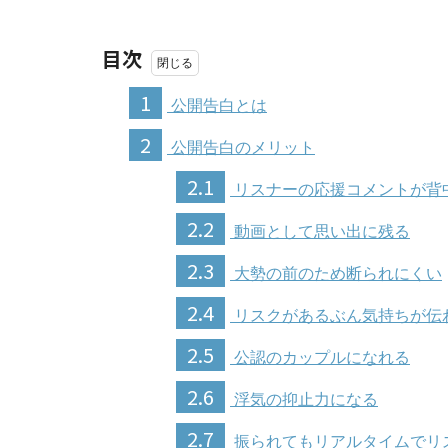
目次
1
公開告白とは
2
公開告白のメリット
2.1
リスナーの応援コメントが背
2.2
動画として思い出に残る
2.3
大勢の前のため断られにくい
2.4
リスクがあるぶん気持ちが伝
2.5
公認のカップルになれる
2.6
浮気の抑止力になる
2.7
振られてもリアルタイムでリ