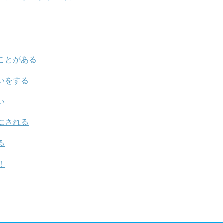
ことがある
いをする
い
にされる
る
！