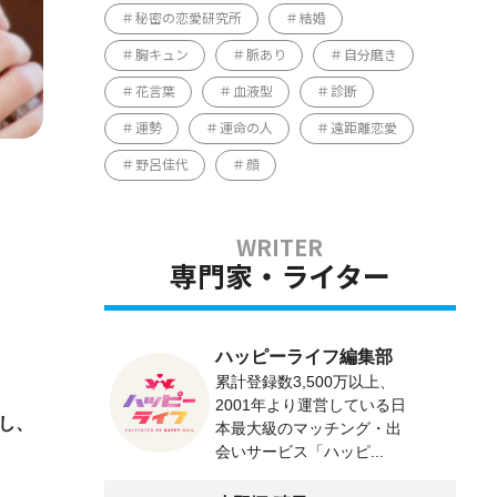
秘密の恋愛研究所
結婚
胸キュン
脈あり
自分磨き
花言葉
血液型
診断
運勢
運命の人
遠距離恋愛
野呂佳代
顔
専門家・ライター
ハッピーライフ編集部
累計登録数3,500万以上、
2001年より運営している日
し、
本最大級のマッチング・出
会いサービス「ハッピ...