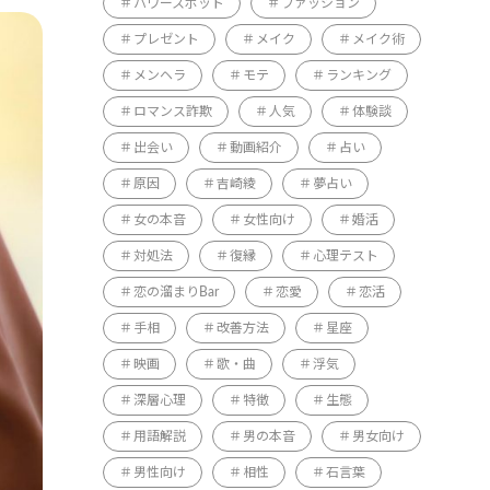
パワースポット
ファッション
プレゼント
メイク
メイク術
メンヘラ
モテ
ランキング
ロマンス詐欺
人気
体験談
出会い
動画紹介
占い
原因
吉崎綾
夢占い
女の本音
女性向け
婚活
対処法
復縁
心理テスト
恋の溜まりBar
恋愛
恋活
手相
改善方法
星座
映画
歌・曲
浮気
深層心理
特徴
生態
用語解説
男の本音
男女向け
男性向け
相性
石言葉