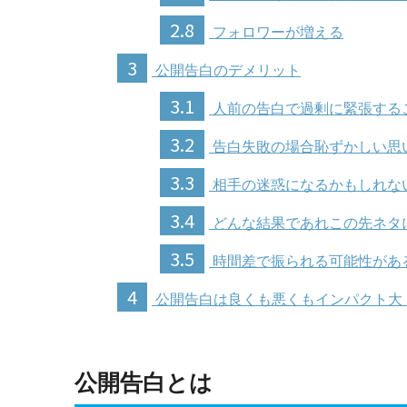
2.8
フォロワーが増える
3
公開告白のデメリット
3.1
人前の告白で過剰に緊張する
3.2
告白失敗の場合恥ずかしい思
3.3
相手の迷惑になるかもしれな
3.4
どんな結果であれこの先ネタ
3.5
時間差で振られる可能性があ
4
公開告白は良くも悪くもインパクト大
公開告白とは