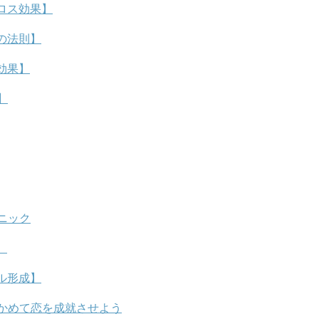
ロス効果】
の法則】
効果】
】
ニック
】
ル形成】
かめて恋を成就させよう