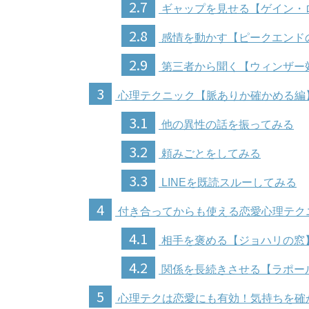
2.7
ギャップを見せる【ゲイン・
2.8
感情を動かす【ピークエンド
2.9
第三者から聞く【ウィンザー
3
心理テクニック【脈ありか確かめる編
3.1
他の異性の話を振ってみる
3.2
頼みごとをしてみる
3.3
LINEを既読スルーしてみる
4
付き合ってからも使える恋愛心理テク
4.1
相手を褒める【ジョハリの窓
4.2
関係を長続きさせる【ラポー
5
心理テクは恋愛にも有効！気持ちを確