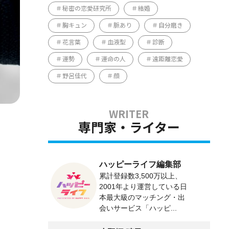
秘密の恋愛研究所
結婚
胸キュン
脈あり
自分磨き
花言葉
血液型
診断
運勢
運命の人
遠距離恋愛
野呂佳代
顔
専門家・ライター
ハッピーライフ編集部
累計登録数3,500万以上、
2001年より運営している日
本最大級のマッチング・出
会いサービス「ハッピ...