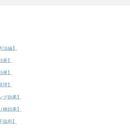
方法編】
効果】
効果】
原理】
ング効果】
り橋効果】
不協和】