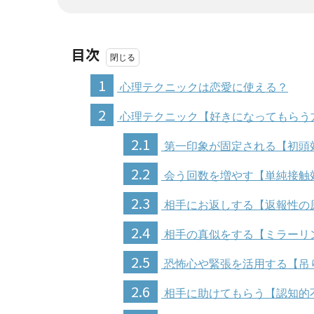
目次
1
心理テクニックは恋愛に使える？
2
心理テクニック【好きになってもらう
2.1
第一印象が固定される【初頭
2.2
会う回数を増やす【単純接触
2.3
相手にお返しする【返報性の
2.4
相手の真似をする【ミラーリ
2.5
恐怖心や緊張を活用する【吊
2.6
相手に助けてもらう【認知的