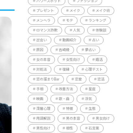
パワースポット
ファッション
プレゼント
メイク
メイク術
メンヘラ
モテ
ランキング
ロマンス詐欺
人気
体験談
出会い
動画紹介
占い
原因
吉崎綾
夢占い
女の本音
女性向け
婚活
対処法
復縁
心理テスト
恋の溜まりBar
恋愛
恋活
手相
改善方法
星座
映画
歌・曲
浮気
深層心理
特徴
生態
用語解説
男の本音
男女向け
男性向け
相性
石言葉