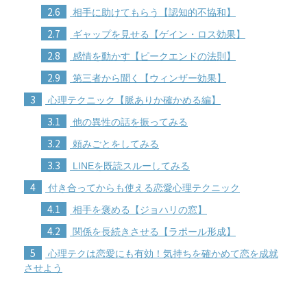
2.6
相手に助けてもらう【認知的不協和】
2.7
ギャップを見せる【ゲイン・ロス効果】
2.8
感情を動かす【ピークエンドの法則】
2.9
第三者から聞く【ウィンザー効果】
3
心理テクニック【脈ありか確かめる編】
3.1
他の異性の話を振ってみる
3.2
頼みごとをしてみる
3.3
LINEを既読スルーしてみる
4
付き合ってからも使える恋愛心理テクニック
4.1
相手を褒める【ジョハリの窓】
4.2
関係を長続きさせる【ラポール形成】
5
心理テクは恋愛にも有効！気持ちを確かめて恋を成就
させよう