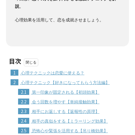
説
。
心理効果を活用して、恋を成就させましょう。
目次
1
心理テクニックは恋愛に使える？
2
心理テクニック【好きになってもらう方法編】
2.1
第一印象が固定される【初頭効果】
2.2
会う回数を増やす【単純接触効果】
2.3
相手にお返しする【返報性の原理】
2.4
相手の真似をする【ミラーリング効果】
2.5
恐怖心や緊張を活用する【吊り橋効果】