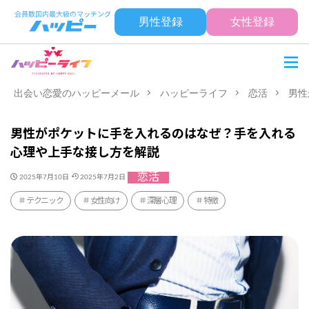
男性登録
女性登録
出会い恋愛のハッピーメール
ハッピーライフ
恋活
男性
男性がポケットに手を入れるのはなぜ？手を入れる
心理や上手な接し方を解説
恋活
2025年7月10日
2025年7月2日
テクニック
女性向け
深層心理
特徴