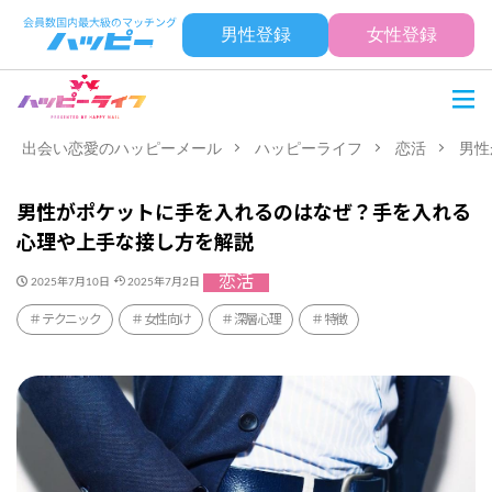
男性登録
女性登録
出会い恋愛のハッピーメール
ハッピーライフ
恋活
男性
男性がポケットに手を入れるのはなぜ？手を入れる
心理や上手な接し方を解説
恋活
2025年7月10日
2025年7月2日
テクニック
女性向け
深層心理
特徴