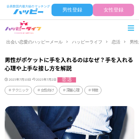
男性登録
女性登録
出会い恋愛のハッピーメール
ハッピーライフ
恋活
男性
男性がポケットに手を入れるのはなぜ？手を入れる
心理や上手な接し方を解説
恋活
2025年7月10日
2025年7月2日
テクニック
女性向け
深層心理
特徴