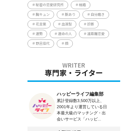
秘密の恋愛研究所
結婚
胸キュン
脈あり
自分磨き
花言葉
血液型
診断
運勢
運命の人
遠距離恋愛
野呂佳代
顔
専門家・ライター
ハッピーライフ編集部
累計登録数3,500万以上、
2001年より運営している日
本最大級のマッチング・出
会いサービス「ハッピ...