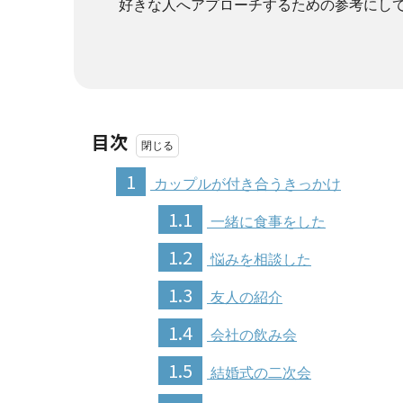
好きな人へアプローチするための参考にし
目次
1
カップルが付き合うきっかけ
1.1
一緒に食事をした
1.2
悩みを相談した
1.3
友人の紹介
1.4
会社の飲み会
1.5
結婚式の二次会