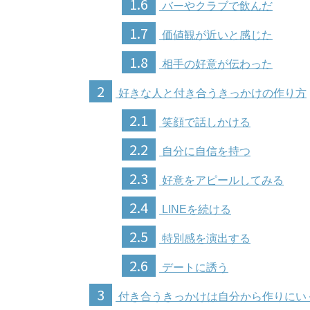
1.6
バーやクラブで飲んだ
1.7
価値観が近いと感じた
1.8
相手の好意が伝わった
2
好きな人と付き合うきっかけの作り方
2.1
笑顔で話しかける
2.2
自分に自信を持つ
2.3
好意をアピールしてみる
2.4
LINEを続ける
2.5
特別感を演出する
2.6
デートに誘う
3
付き合うきっかけは自分から作りにい