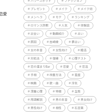
パワースポット
ファッション
プレゼント
メイク
メイク術
恋愛
メンヘラ
モテ
ランキング
ロマンス詐欺
人気
体験談
出会い
動画紹介
占い
原因
吉崎綾
夢占い
女の本音
女性向け
婚活
対処法
復縁
心理テスト
恋の溜まりBar
恋愛
恋活
手相
改善方法
星座
映画
歌・曲
浮気
深層心理
特徴
生態
用語解説
男の本音
男女向け
男性向け
相性
石言葉