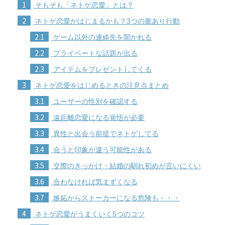
1
そもそも「ネトゲ恋愛」とは？
2
ネトゲ恋愛がはじまるかも？3つの脈あり行動
2.1
ゲーム以外の連絡先を聞かれる
2.2
プライベートな話題が出る
2.3
アイテムをプレゼントしてくる
3
ネトゲ恋愛をはじめるときの注意点まとめ
3.1
ユーザーの性別を確認する
3.2
遠距離恋愛になる覚悟が必要
3.3
異性と出会う前提でネトゲしてる
3.4
会うと印象が違う可能性がある
3.5
交際のきっかけ・結婚の馴れ初めが言いにくい
3.6
合わなければ気まずくなる
3.7
嫉妬からストーカーになる危険も・・・
4
ネトゲ恋愛がうまくいく5つのコツ