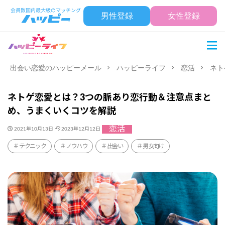
男性登録
女性登録
出会い恋愛のハッピーメール
ハッピーライフ
恋活
ネト
ネトゲ恋愛とは？3つの脈あり恋行動＆注意点まと
め、うまくいくコツを解説
恋活
2021年10月13日
2023年12月12日
テクニック
ノウハウ
出会い
男女向け