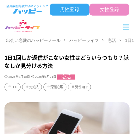
男性登録
女性登録
出会い恋愛のハッピーメール
ハッピーライフ
恋活
1日
1日1回しか返信がこない女性はどういうつもり？脈
なしか見分ける方法
恋活
2025年9月10日
2025年8月21日
LINE
対処法
深層心理
男性向け