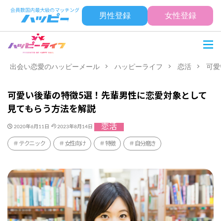
男性登録
女性登録
出会い恋愛のハッピーメール
ハッピーライフ
恋活
可愛
可愛い後輩の特徴5選！先輩男性に恋愛対象として
見てもらう方法を解説
恋活
2020年6月11日
2023年8月14日
テクニック
女性向け
特徴
自分磨き