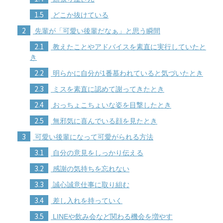
1.5
どこか抜けている
2
先輩が「可愛い後輩だなぁ」と思う瞬間
2.1
教えたことやアドバイスを素直に実行していたと
き
2.2
明らかに自分が1番慕われていると気づいたとき
2.3
ミスを素直に認めて謝ってきたとき
2.4
おっちょこちょいな姿を目撃したとき
2.5
無邪気に喜んでいる顔を見たとき
3
可愛い後輩になって可愛がられる方法
3.1
自分の意見をしっかり伝える
3.2
感謝の気持ちを忘れない
3.3
誠心誠意仕事に取り組む
3.4
差し入れを持っていく
3.5
LINEや飲み会など関わる機会を増やす