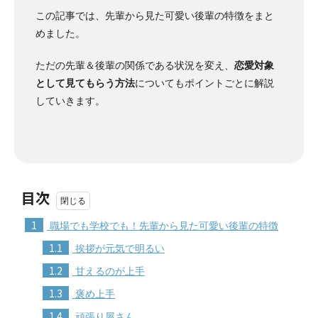
この記事では、先輩から見た可愛い後輩の特徴をまと
めました。
ただの先輩＆後輩の関係である状況を変え、
恋愛対象
として見てもらう方法
についてもポイントごとに解説
していきます。
目次
1
職場でも学校でも！先輩から見た可愛い後輩の特徴
1.1
挨拶が元気で明るい
1.2
甘えるのが上手
1.3
褒め上手
1.4
頑張り屋さん