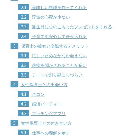
2.1
美味しい料理を作ってくれる
2.2
浮気の心配が少ない
2.3
誕生日に心のこもったプレゼントをくれる
2.4
子育てを安心して任せられる
3
保育士の彼女と交際するデメリット
3.1
忙しいためなかなか会えない
3.2
愚痴を聞かされることが多い
3.3
デートで割り勘にしづらい
4
女性保育士との出会い方
4.1
合コン
4.2
婚活パーティー
4.3
マッチングアプリ
5
女性保育士との付き合い方
5.1
仕事への理解を示す