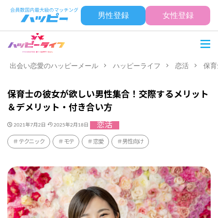
男性登録
女性登録
出会い恋愛のハッピーメール
ハッピーライフ
恋活
保育
保育士の彼女が欲しい男性集合！交際するメリット
＆デメリット・付き合い方
恋活
2021年7月2日
2025年2月18日
テクニック
モテ
恋愛
男性向け