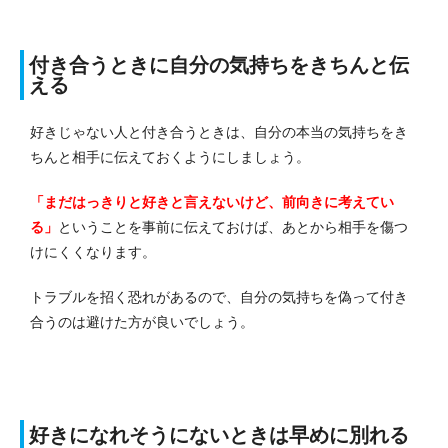
付き合うときに自分の気持ちをきちんと伝
える
好きじゃない人と付き合うときは、自分の本当の気持ちをき
ちんと相手に伝えておくようにしましょう。
「まだはっきりと好きと言えないけど、前向きに考えてい
る」
ということを事前に伝えておけば、あとから相手を傷つ
けにくくなります。
トラブルを招く恐れがあるので、自分の気持ちを偽って付き
合うのは避けた方が良いでしょう。
好きになれそうにないときは早めに別れる