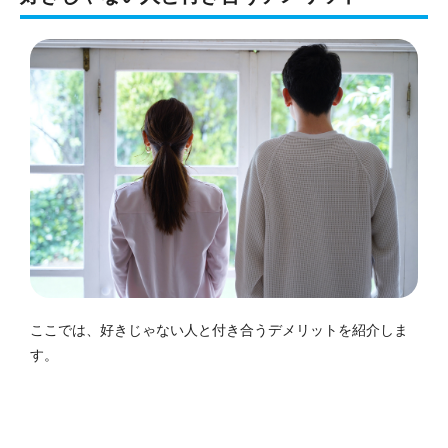
ここでは、好きじゃない人と付き合うデメリットを紹介しま
す。