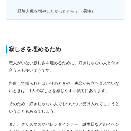
「経験人数を増やしたかったから」（男性）
寂しさを埋めるため
恋人がいない寂しさを埋めるために、好きじゃない人と付き
合う人も多いようです。
告白して振られたばかりのときや、失恋から立ち直れていな
いときは、1人の寂しさを感じやすい傾向にあります。
そのため、好きじゃない人でもついつい受け入れてしまうと
いうこともあるでしょう。
また、クリスマスやバレンタインデー、誕生日などのイベン