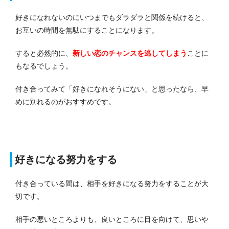
好きになれないのにいつまでもダラダラと関係を続けると、
お互いの時間を無駄にすることになります。
すると必然的に、
新しい恋のチャンスを逃してしまう
ことに
もなるでしょう。
付き合ってみて「好きになれそうにない」と思ったなら、早
めに別れるのがおすすめです。
好きになる努力をする
付き合っている間は、相手を好きになる努力をすることが大
切です。
相手の悪いところよりも、良いところに目を向けて、思いや