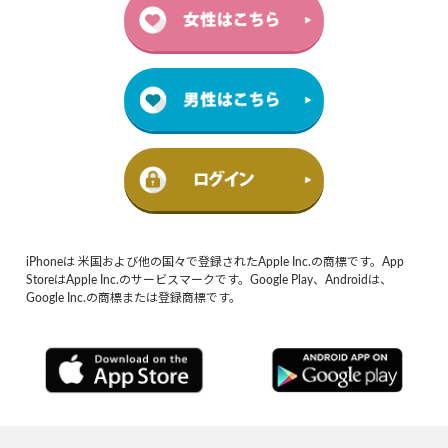
iPhoneは 米国および他の国々で登録されたApple Inc.の商標です。App
StoreはApple Inc.のサービスマークです。Google Play、Androidは、
Google Inc.の商標または登録商標です。