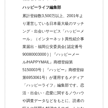
ハッピーライフ編集部
累計登録数3,500万以上、2001年よ
り運営している日本最大級のマッチ
ング・出会いサービス「ハッピーメ
ール」（インターネット異性紹介事
業届出・福岡公安委員会( 認定番号
90080003000 )｜『ハッピーメー
ル/HAPPYMAIL』商標登録第
5150003号｜『ハッピー』商標登録
第6953061号）が運用するメディア
「ハッピーライフ」編集部です。恋
活・出会い・恋愛に関するノウハウ
や調査データなどをもとに、読者の