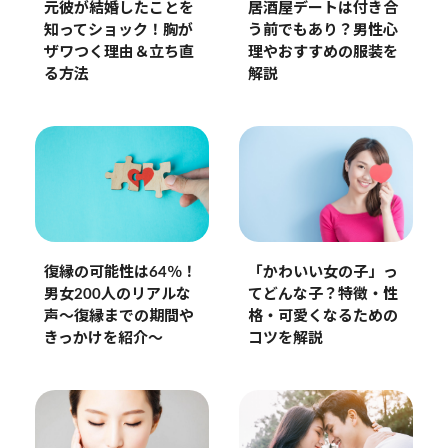
元彼が結婚したことを
居酒屋デートは付き合
知ってショック！胸が
う前でもあり？男性心
ザワつく理由＆立ち直
理やおすすめの服装を
る方法
解説
復縁の可能性は64％！
「かわいい女の子」っ
男女200人のリアルな
てどんな子？特徴・性
声〜復縁までの期間や
格・可愛くなるための
きっかけを紹介〜
コツを解説