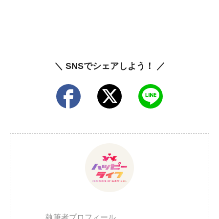
＼ SNSでシェアしよう！ ／
執筆者プロフィール