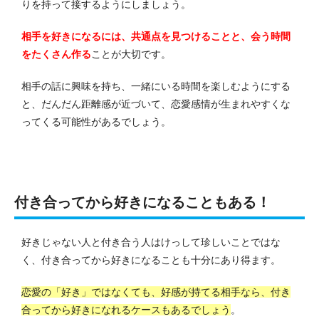
りを持って接するようにしましょう。
相手を好きになるには、共通点を見つけることと、会う時間
をたくさん作る
ことが大切です。
相手の話に興味を持ち、一緒にいる時間を楽しむようにする
と、だんだん距離感が近づいて、恋愛感情が生まれやすくな
ってくる可能性があるでしょう。
付き合ってから好きになることもある！
好きじゃない人と付き合う人はけっして珍しいことではな
く、付き合ってから好きになることも十分にあり得ます。
恋愛の「好き」ではなくても、好感が持てる相手なら、付き
合ってから好きになれるケースもあるでしょう
。