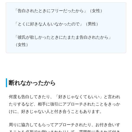
「告白されたときにフリーだったから」（女性）
「とくに好きな人もいなかったので」（男性）
「彼氏が欲しかったときにたまたま告白されたから」
（女性）
断れなかったから
何度も告白してきたり、「好きじゃなくてもいい」と言われ
たりするなど、相手に強引にアプローチされたことをきっか
けに、好きじゃない人と付き合うこともあります。
周りに協力してもらってアプローチされたり、お付き合いす