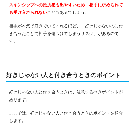
スキンシップへの抵抗感も出やすいため、相手に求められて
も受け入れられない
こともあるでしょう。
相手が本気で好きでいてくれるほど、「好きじゃないのに付
き合ったことで相手を傷つけてしまうリスク」があるので
す。
好きじゃない人と付き合うときのポイント
好きじゃない人と付き合うときは、注意するべきポイントが
あります。
ここでは、好きじゃない人と付き合うときのポイントを紹介
します。