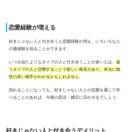
恋愛経験が増える
好きじゃない人と付き合うと恋愛経験が増え、いろいろな人
の価値観を知ることができます。
いつも似たようなタイプの人と付き合うことが多い人は、
違
うタイプの人と交際することで新しい発見があり、本当に相
性の良い相手がわかるかもしれません
。
別れることになっても、好きじゃない人との恋愛を通じて学
べることがあれば、今後の恋活・婚活に活かせるでしょう。
好きじゃない人と付き合うデメリット