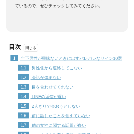
ているので、ぜひチェックしてみてください。
目次
1
年下男性が興味ないときに出すバレバレなサイン10選
1.1
男性側から連絡してこない
1.2
会話が弾まない
1.3
目を合わせてくれない
1.4
LINEの返信が遅い
1.5
2人きりで会おうとしない
1.6
前に話したことを覚えていない
1.7
他の女性に関する話題が多い