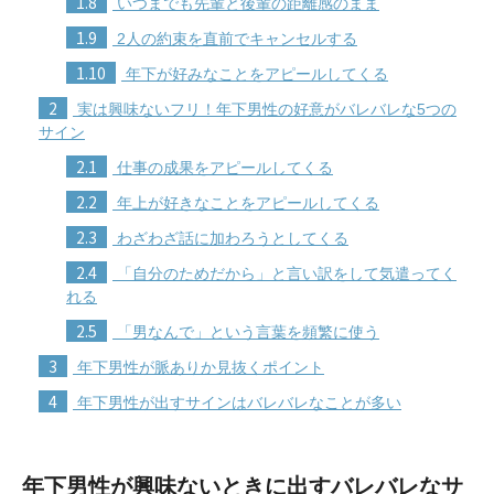
1.8
いつまでも先輩と後輩の距離感のまま
1.9
2人の約束を直前でキャンセルする
1.10
年下が好みなことをアピールしてくる
2
実は興味ないフリ！年下男性の好意がバレバレな5つの
サイン
2.1
仕事の成果をアピールしてくる
2.2
年上が好きなことをアピールしてくる
2.3
わざわざ話に加わろうとしてくる
2.4
「自分のためだから」と言い訳をして気遣ってく
れる
2.5
「男なんで」という言葉を頻繁に使う
3
年下男性が脈ありか見抜くポイント
4
年下男性が出すサインはバレバレなことが多い
年下男性が興味ないときに出すバレバレなサ