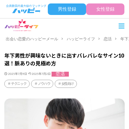
男性登録
女性登録
出会い恋愛のハッピーメール
ハッピーライフ
恋活
年下
年下男性が興味ないときに出すバレバレなサイン10
選！脈ありの見極め方
恋活
2025年7月9日
2025年7月2日
テクニック
ノウハウ
女性向け