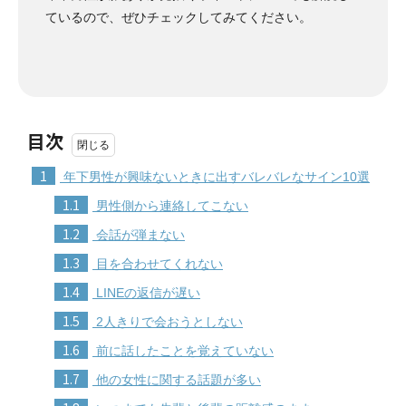
ているので、ぜひチェックしてみてください。
目次
1
年下男性が興味ないときに出すバレバレなサイン10選
1.1
男性側から連絡してこない
1.2
会話が弾まない
1.3
目を合わせてくれない
1.4
LINEの返信が遅い
1.5
2人きりで会おうとしない
1.6
前に話したことを覚えていない
1.7
他の女性に関する話題が多い