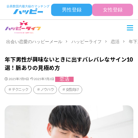
男性登録
女性登録
出会い恋愛のハッピーメール
ハッピーライフ
恋活
年下
年下男性が興味ないときに出すバレバレなサイン10
選！脈ありの見極め方
恋活
2025年7月9日
2025年7月2日
テクニック
ノウハウ
女性向け