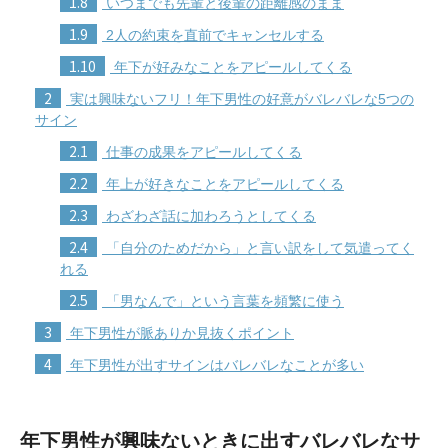
1.8
いつまでも先輩と後輩の距離感のまま
1.9
2人の約束を直前でキャンセルする
1.10
年下が好みなことをアピールしてくる
2
実は興味ないフリ！年下男性の好意がバレバレな5つの
サイン
2.1
仕事の成果をアピールしてくる
2.2
年上が好きなことをアピールしてくる
2.3
わざわざ話に加わろうとしてくる
2.4
「自分のためだから」と言い訳をして気遣ってく
れる
2.5
「男なんで」という言葉を頻繁に使う
3
年下男性が脈ありか見抜くポイント
4
年下男性が出すサインはバレバレなことが多い
年下男性が興味ないときに出すバレバレなサ