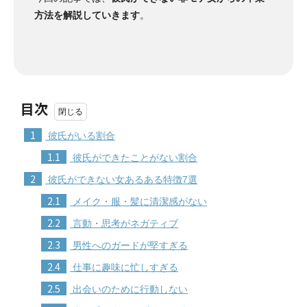
方法を解説していきます
。
目次
1
彼氏がいる割合
1.1
彼氏ができたことがない割合
2
彼氏ができない女あるある特徴7選
2.1
メイク・服・髪に清潔感がない
2.2
言動・思考がネガティブ
2.3
男性へのガードが堅すぎる
2.4
仕事に趣味に忙しすぎる
2.5
出会いのために行動しない