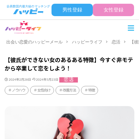
男性登録
女性登録
出会い恋愛のハッピーメール
ハッピーライフ
恋活
【彼
【彼氏ができない女のあるある特徴】今すぐ非モテ
から卒業して恋をしよう！
恋活
2024年2月28日
2024年5月23日
ノウハウ
女性向け
改善方法
特徴