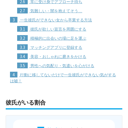
2.6
常に受け身でアプローチ待ち
2.7
気難しい・闇を抱えてそう…
3
一生彼氏ができない女から卒業する方法
3.1
彼氏が欲しい宣言を周囲にする
3.2
積極的に出会いの場に足を運ぶ
3.3
マッチングアプリに登録する
3.4
美容・おしゃれに磨きをかける
3.5
男性への気配り・気遣いを心がける
4
行動に移してないだけで一生彼氏ができない気がする
は嘘！
彼氏がいる割合