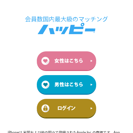
iPhoneは 米国および他の国々で登録されたApple Inc.の商標です。App