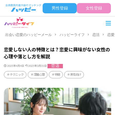
男性登録
女性登録
出会い恋愛のハッピーメール
ハッピーライフ
恋活
恋愛
恋愛しない人の特徴とは？恋愛に興味がない女性の
心理や落とし方を解説
恋活
2025年4月4日
2025年3月31日
テクニック
深層心理
特徴
男性向け