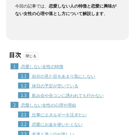
今回の記事では、
恋愛しない人の特徴と恋愛に興味が
ない女性の心理や落とし方について解説します
。
目次
1
恋愛しない女性の特徴
1.1
自分の見た目をあまり気にしない
1.2
休日の予定が空いている
1.3
飲み会や合コンに誘われても行かない
2
恋愛しない女性の心理や理由
2.1
仕事にエネルギーを注ぎたい
2.2
恋愛にお金を使いたくない
2.3
友達と遊ぶのが楽しい