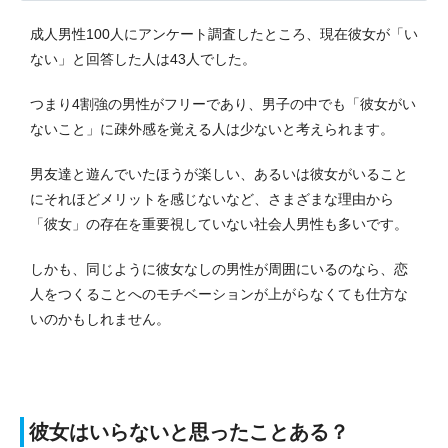
成人男性100人にアンケート調査したところ、現在彼女が「い
ない」と回答した人は43人でした。
つまり4割強の男性がフリーであり、男子の中でも「彼女がい
ないこと」に疎外感を覚える人は少ないと考えられます。
男友達と遊んでいたほうが楽しい、あるいは彼女がいること
にそれほどメリットを感じないなど、さまざまな理由から
「彼女」の存在を重要視していない社会人男性も多いです。
しかも、同じように彼女なしの男性が周囲にいるのなら、恋
人をつくることへのモチベーションが上がらなくても仕方な
いのかもしれません。
彼女はいらないと思ったことある？