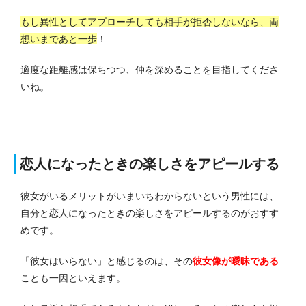
もし異性としてアプローチしても相手が拒否しないなら、両
想いまであと一歩
！
適度な距離感は保ちつつ、仲を深めることを目指してくださ
いね。
恋人になったときの楽しさをアピールする
彼女がいるメリットがいまいちわからないという男性には、
自分と恋人になったときの楽しさをアピールするのがおすす
めです。
「彼女はいらない」と感じるのは、その
彼女像が曖昧である
ことも一因といえます。