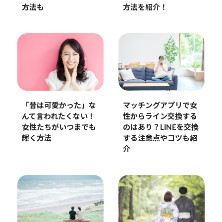
方法も
方法を紹介！
「昔は可愛かった」な
マッチングアプリで女
んて言われたくない！
性からライン交換する
女性たちがいつまでも
のはあり？LINEを交換
輝く方法
する注意点やコツも紹
介