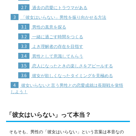
2.7
過去の恋愛にトラウマがある
3
「彼女はいらない」男性を振り向かせる方法
3.1
男性の真意を探る
3.2
一緒に過ごす時間をつくる
3.3
よき理解者の存在を目指す
3.4
異性として意識してもらう
3.5
恋人になったときの楽しさをアピールする
3.6
彼女が欲しくなったタイミングを見極める
4
彼女いらないと言う男性との恋愛成就は長期戦を覚悟
しよう！
「彼女はいらない」って本当？
そもそも、男性の「彼女はいらない」という言葉は本音なの