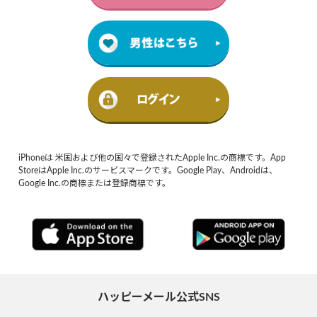
iPhoneは 米国および他の国々で登録されたApple Inc.の商標です。App
StoreはApple Inc.のサービスマークです。Google Play、Androidは、
Google Inc.の商標または登録商標です。
ハッピーメール公式SNS