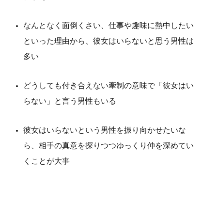
なんとなく面倒くさい、仕事や趣味に熱中したい
といった理由から、彼女はいらないと思う男性は
多い
どうしても付き合えない牽制の意味で「彼女はい
らない」と言う男性もいる
彼女はいらないという男性を振り向かせたいな
ら、相手の真意を探りつつゆっくり仲を深めてい
くことが大事