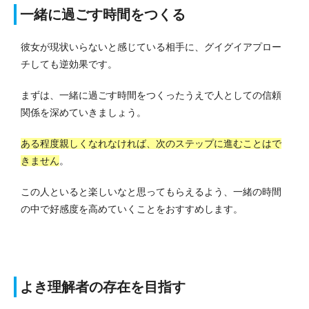
一緒に過ごす時間をつくる
彼女が現状いらないと感じている相手に、グイグイアプロー
チしても逆効果です。
まずは、一緒に過ごす時間をつくったうえで人としての信頼
関係を深めていきましょう。
ある程度親しくなれなければ、次のステップに進むことはで
きません
。
この人といると楽しいなと思ってもらえるよう、一緒の時間
の中で好感度を高めていくことをおすすめします。
よき理解者の存在を目指す