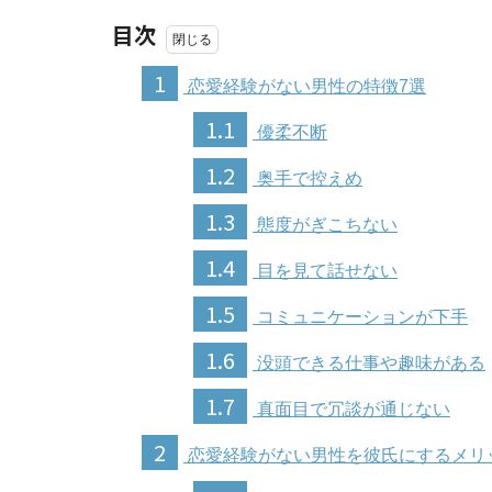
目次
1
恋愛経験がない男性の特徴7選
1.1
優柔不断
1.2
奥手で控えめ
1.3
態度がぎこちない
1.4
目を見て話せない
1.5
コミュニケーションが下手
1.6
没頭できる仕事や趣味がある
1.7
真面目で冗談が通じない
2
恋愛経験がない男性を彼氏にするメリ