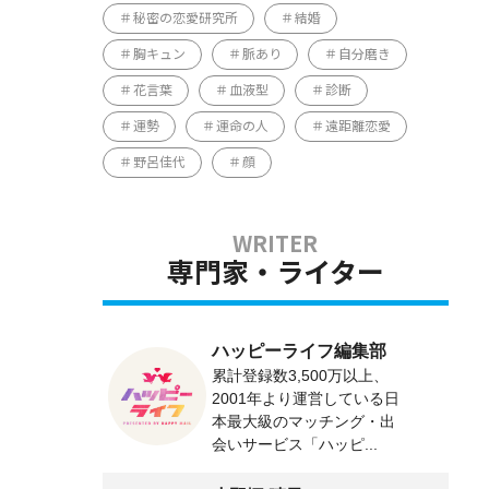
秘密の恋愛研究所
結婚
胸キュン
脈あり
自分磨き
花言葉
血液型
診断
運勢
運命の人
遠距離恋愛
野呂佳代
顔
専門家・ライター
ハッピーライフ編集部
累計登録数3,500万以上、
2001年より運営している日
本最大級のマッチング・出
会いサービス「ハッピ...