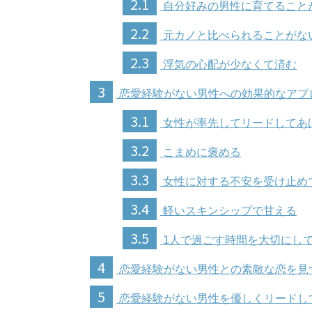
2.1
自分好みの男性に育てること
2.2
元カノと比べられることがな
2.3
浮気の心配が少なくて済む
3
恋愛経験がない男性への効果的なアプ
3.1
女性が率先してリードしてあ
3.2
こまめに褒める
3.3
女性に対する不安を受け止め
3.4
軽いスキンシップで甘える
3.5
1人で過ごす時間を大切にし
4
恋愛経験がない男性との素敵な恋を見
5
恋愛経験がない男性を優しくリードし