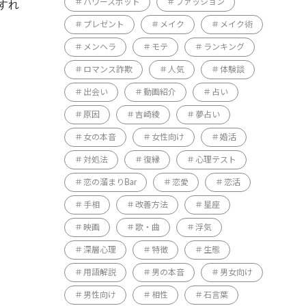
パワースポット
ファッション
すれ
プレゼント
メイク
メイク術
メンヘラ
モテ
ランキング
ロマンス詐欺
人気
体験談
出会い
動画紹介
占い
原因
吉崎綾
夢占い
女の本音
女性向け
婚活
対処法
復縁
心理テスト
恋の溜まりBar
恋愛
恋活
手相
改善方法
星座
映画
歌・曲
浮気
深層心理
特徴
生態
用語解説
男の本音
男女向け
男性向け
相性
石言葉