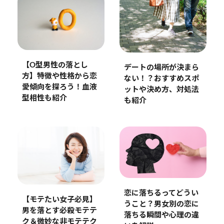
【O型男性の落とし
デートの場所が決まら
方】特徴や性格から恋
ない！？おすすめスポ
愛傾向を探ろう！血液
ットや決め方、対処法
型相性も紹介
も紹介
恋に落ちるってどうい
【モテたい女子必見】
うこと？男女別の恋に
男を落とす必殺モテテ
落ちる瞬間や心理の違
ク＆微妙な非モテテク