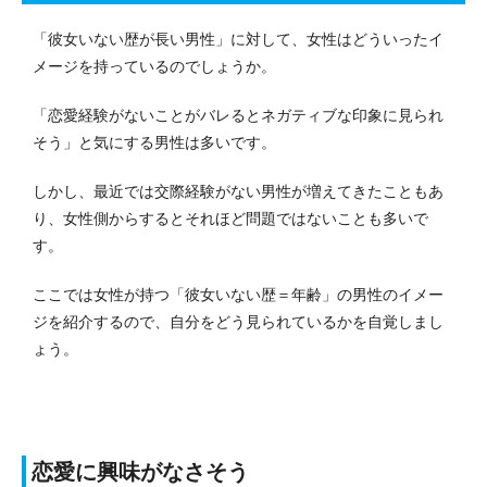
「彼女いない歴が長い男性」に対して、女性はどういったイ
メージを持っているのでしょうか。
「恋愛経験がないことがバレるとネガティブな印象に見られ
そう」と気にする男性は多いです。
しかし、最近では交際経験がない男性が増えてきたこともあ
り、女性側からするとそれほど問題ではないことも多いで
す。
ここでは女性が持つ「彼女いない歴＝年齢」の男性のイメー
ジを紹介するので、自分をどう見られているかを自覚しまし
ょう。
恋愛に興味がなさそう