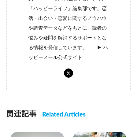
「ハッピーライフ」編集部です。恋
活・出会い・恋愛に関するノウハウ
や調査データなどをもとに、読者の
悩みや疑問を解消するサポートとな
る情報を発信しています。 ▶︎
ハ
ッピーメール公式サイト
関連記事
Related Articles