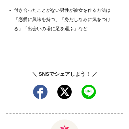
付き合ったことがない男性が彼女を作る方法は
「恋愛に興味を持つ」「身だしなみに気をつけ
る」「出会いの場に足を運ぶ」など
＼ SNSでシェアしよう！ ／