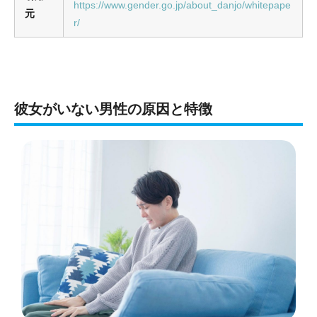
https://www.gender.go.jp/about_danjo/whitepape
元
r/
彼女がいない男性の原因と特徴