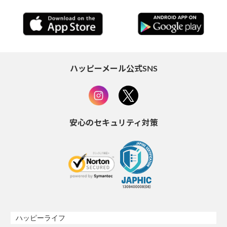
ハッピーメール公式SNS
安心のセキュリティ対策
ハッピーライフ