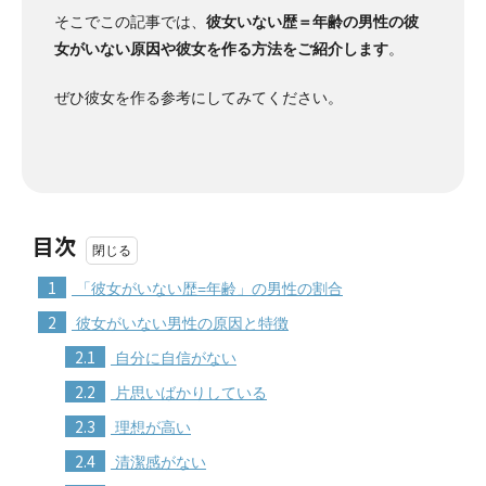
そこでこの記事では、
彼女いない歴＝年齢の男性の彼
女がいない原因や彼女を作る方法をご紹介します
。
ぜひ彼女を作る参考にしてみてください。
目次
1
「彼女がいない歴=年齢」の男性の割合
2
彼女がいない男性の原因と特徴
2.1
自分に自信がない
2.2
片思いばかりしている
2.3
理想が高い
2.4
清潔感がない