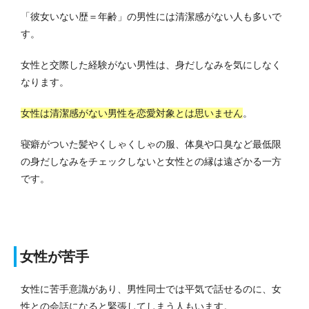
「彼女いない歴＝年齢」の男性には清潔感がない人も多いで
す。
女性と交際した経験がない男性は、身だしなみを気にしなく
なります。
女性は清潔感がない男性を恋愛対象とは思いません
。
寝癖がついた髪やくしゃくしゃの服、体臭や口臭など最低限
の身だしなみをチェックしないと女性との縁は遠ざかる一方
です。
女性が苦手
女性に苦手意識があり、男性同士では平気で話せるのに、女
性との会話になると緊張してしまう人もいます。