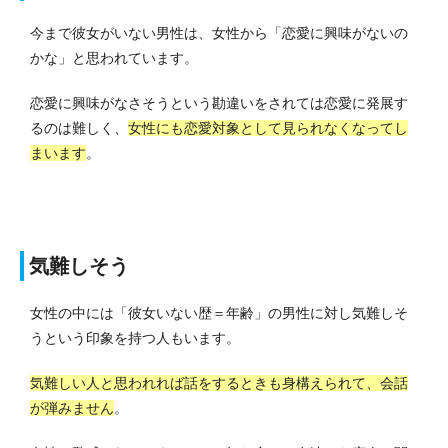
今まで彼女がいない男性は、女性から「恋愛に興味がないの
かな」と思われています。
恋愛に興味がなさそうという勘違いをされては恋愛に発展す
るのは難しく、
女性にも恋愛対象として見られなくなってし
まいます
。
気難しそう
女性の中には「彼女いない歴＝年齢」の男性に対し気難しそ
うという印象を持つ人もいます。
気難しい人と思われれば話をするときも身構えられて、会話
が弾みません
。