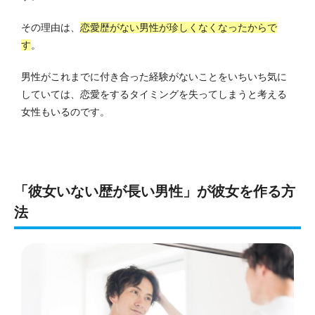
その理由は、
恋愛歴がない男性が珍しくなくなったからで
す
。
男性がこれまでに付き合った経験がないことをいちいち気に
していては、恋愛をするタイミングを失ってしまうと考える
女性もいるのです。
「彼女いない歴が長い男性」が彼女を作る方
法