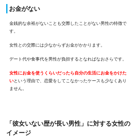
お金がない
金銭的な余裕がないことも交際したことがない男性の特徴で
す。
女性との交際には少なからずお金がかかります。
デート代や食事代を男性が負担するとなればなおさらです。
女性にお金を使うくらいだったら自分の生活にお金をかけた
い
という理由で、恋愛をしてこなかったケースも少なくあり
ません。
「彼女いない歴が長い男性」に対する女性の
イメージ