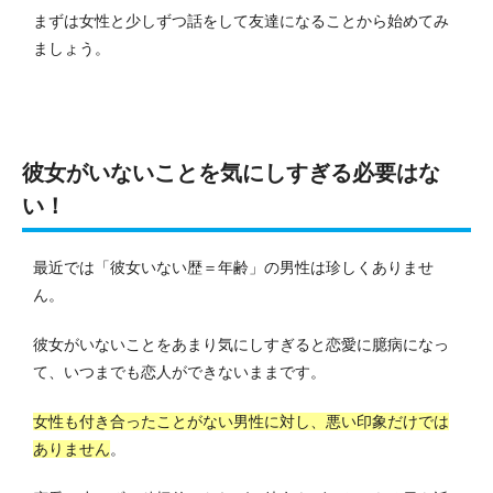
まずは女性と少しずつ話をして友達になることから始めてみ
ましょう。
彼女がいないことを気にしすぎる必要はな
い！
最近では「彼女いない歴＝年齢」の男性は珍しくありませ
ん。
彼女がいないことをあまり気にしすぎると恋愛に臆病になっ
て、いつまでも恋人ができないままです。
女性も付き合ったことがない男性に対し、悪い印象だけでは
ありません
。