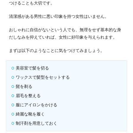
つけることも大切です。
清潔感がある男性に悪い印象を持つ女性はいません。
おしゃれに自信がないという人でも、無理をせず基本的な身
だしなみを抑えていれば、女性に好印象を与えられます。
まずは以下のようなことに気をつけてみましょう。
美容室で髪を切る
ワックスで髪型をセットする
髭を剃る
眉毛を整える
服にアイロンをかける
綺麗な靴を履く
制汗剤を用意しておく