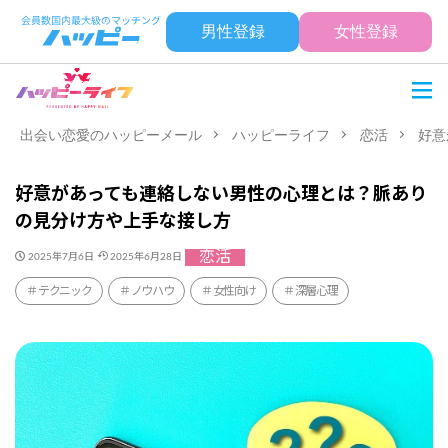
男性登録
女性登録
出会い恋愛のハッピーメール
ハッピーライフ
恋活
好意
好意があっても連絡しない男性の心理とは？脈あり
の見分け方や上手な接し方
恋活
2025年7月6日
2025年6月28日
テクニック
ノウハウ
女性向け
深層心理