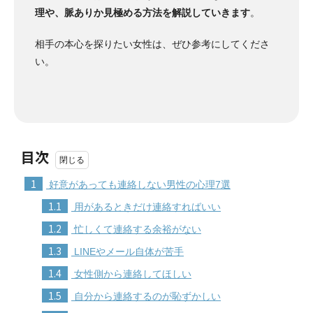
理や、脈ありか見極める方法を解説していきます
。
相手の本心を探りたい女性は、ぜひ参考にしてくださ
い。
目次
1
好意があっても連絡しない男性の心理7選
1.1
用があるときだけ連絡すればいい
1.2
忙しくて連絡する余裕がない
1.3
LINEやメール自体が苦手
1.4
女性側から連絡してほしい
1.5
自分から連絡するのが恥ずかしい