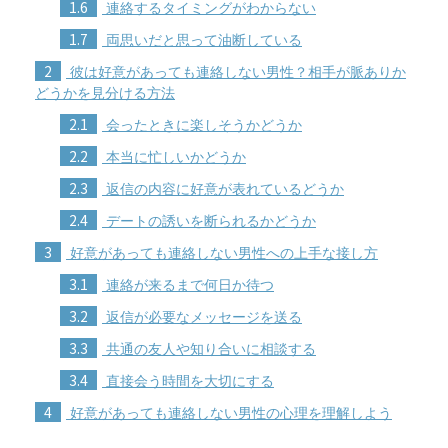
1.6
連絡するタイミングがわからない
1.7
両思いだと思って油断している
2
彼は好意があっても連絡しない男性？相手が脈ありか
どうかを見分ける方法
2.1
会ったときに楽しそうかどうか
2.2
本当に忙しいかどうか
2.3
返信の内容に好意が表れているどうか
2.4
デートの誘いを断られるかどうか
3
好意があっても連絡しない男性への上手な接し方
3.1
連絡が来るまで何日か待つ
3.2
返信が必要なメッセージを送る
3.3
共通の友人や知り合いに相談する
3.4
直接会う時間を大切にする
4
好意があっても連絡しない男性の心理を理解しよう