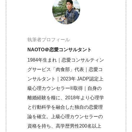
執筆者プロフィール
NAOTO＠恋愛コンサルタント
1984年生まれ｜恋愛コンサルティン
グサービス「肉食部」代表｜恋愛コ
ンサルタント｜2023年 JADP認定上
級心理カウンセラー®取得｜自身の
離婚経験を糧に、2018年より心理学
と行動科学を融合した独自の恋愛理
論を確立。上級心理カウンセラーの
資格を持ち、高学歴男性200名以上