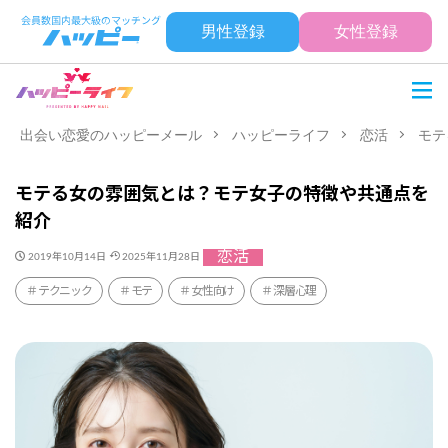
男性登録
女性登録
出会い恋愛のハッピーメール
ハッピーライフ
恋活
モテ
モテる女の雰囲気とは？モテ女子の特徴や共通点を
紹介
恋活
2019年10月14日
2025年11月28日
テクニック
モテ
女性向け
深層心理