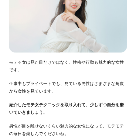
モテる女は見た目だけではなく、性格や行動も魅力的な女性
です。
仕事中もプライベートでも、見ている男性はさまざまな角度
から女性を見ています。
紹介したモテ女テクニックを取り入れて、少しずつ自分を磨
いていきましょう
。
男性が目を離せないくらい魅力的な女性になって、モテモテ
の毎日を楽しんでくださいね。