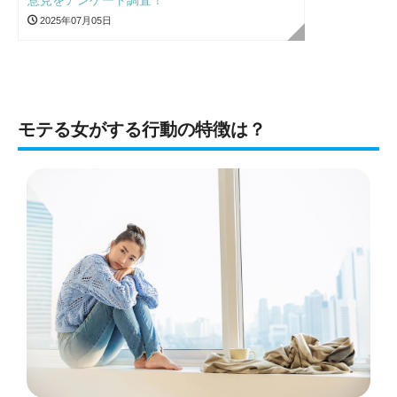
意見をアンケート調査！
2025年07月05日
モテる女がする行動の特徴は？