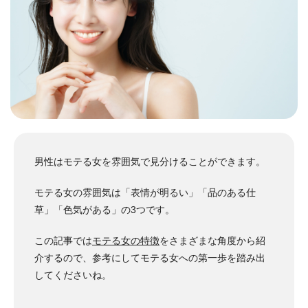
男性はモテる女を雰囲気で見分けることができます。
モテる女の雰囲気は「表情が明るい」「品のある仕
草」「色気がある」の3つです。
この記事では
モテる女の特徴
をさまざまな角度から紹
介するので、参考にしてモテる女への第一歩を踏み出
してくださいね。