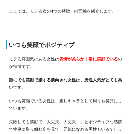
ここでは、モテる女の4つの特徴・内面編を紹介します。
いつも笑顔でポジティブ
モテる雰囲気のある女性は
表情が柔らかく常に笑顔でいる
の
が特徴です。
誰にでも笑顔で接する前向きな女性は、男性人気がとても高
い
です。
いつも笑顔でいる女性は、癒しキャラとして周りも笑顔にし
ています。
失敗しても笑顔で「大丈夫、大丈夫！」とポジティブな感情
で物事に取り組む姿を見て、元気になれる男性もいるでしょ