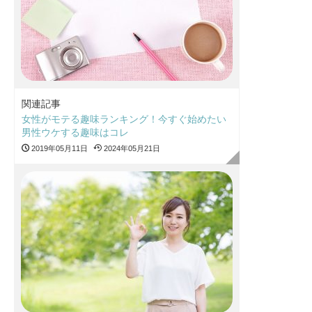
関連記事
女性がモテる趣味ランキング！今すぐ始めたい
男性ウケする趣味はコレ
2019年05月11日
2024年05月21日