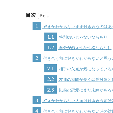
目次
1
好きかわからないまま付き合うのはあ
1.1
特別嫌いじゃないならあり
1.2
自分が飽き性な性格ならなし
2
付き合う前に好きかわからないと思う
2.1
相手の欠点が気になっている
2.2
友達の期間が長く恋愛対象と
2.3
以前の恋愛にまだ未練がある
3
好きかわからない人向け付き合う前診
4
付き合う前に好きかわからない時の対