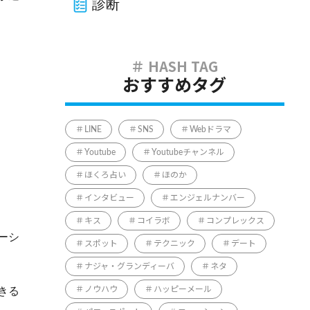
診断
おすすめタグ
LINE
SNS
Webドラマ
Youtube
Youtubeチャンネル
ほくろ占い
ほのか
インタビュー
エンジェルナンバー
キス
コイラボ
コンプレックス
ーシ
スポット
テクニック
デート
ナジャ・グランディーバ
ネタ
きる
ノウハウ
ハッピーメール