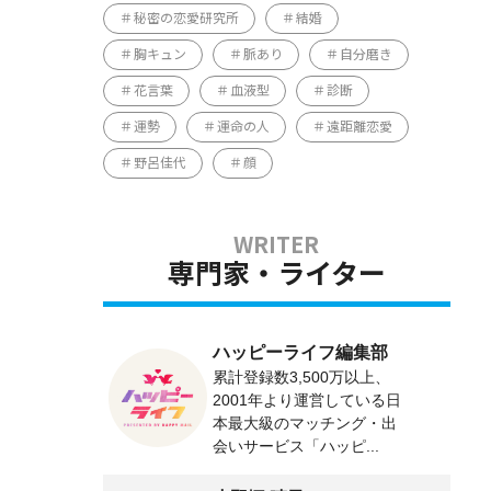
秘密の恋愛研究所
結婚
胸キュン
脈あり
自分磨き
花言葉
血液型
診断
運勢
運命の人
遠距離恋愛
野呂佳代
顔
専門家・ライター
ハッピーライフ編集部
累計登録数3,500万以上、
2001年より運営している日
本最大級のマッチング・出
会いサービス「ハッピ...