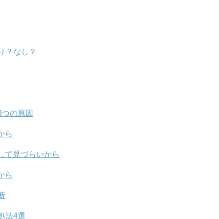
り？なし？
3つの原因
から
して見づらいから
から
断
処法4選