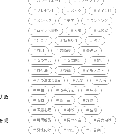
パワースポット
ファッション
プレゼント
メイク
メイク術
メンヘラ
モテ
ランキング
ロマンス詐欺
人気
体験談
出会い
動画紹介
占い
原因
吉崎綾
夢占い
女の本音
女性向け
婚活
対処法
復縁
心理テスト
恋の溜まりBar
恋愛
恋活
手相
改善方法
星座
失敗
映画
歌・曲
浮気
深層心理
特徴
生態
を傷
用語解説
男の本音
男女向け
男性向け
相性
石言葉