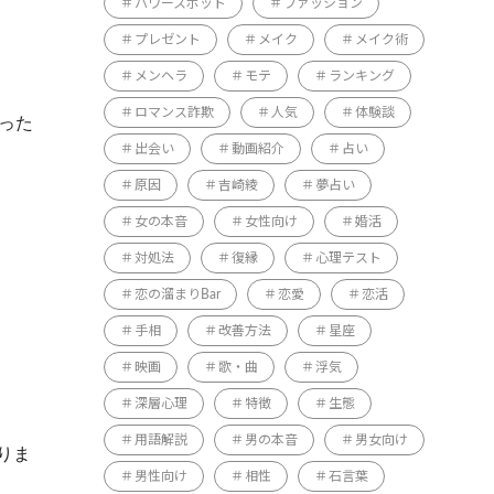
パワースポット
ファッション
プレゼント
メイク
メイク術
メンヘラ
モテ
ランキング
ロマンス詐欺
人気
体験談
った
出会い
動画紹介
占い
原因
吉崎綾
夢占い
女の本音
女性向け
婚活
対処法
復縁
心理テスト
恋の溜まりBar
恋愛
恋活
手相
改善方法
星座
映画
歌・曲
浮気
深層心理
特徴
生態
用語解説
男の本音
男女向け
りま
男性向け
相性
石言葉