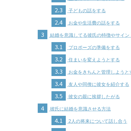
2.3
子どもの話をする
2.4
お金や生活費の話をする
3
結婚を意識してる彼氏の特徴やサイン
3.1
プロポーズの準備をする
3.2
住まいを変えようとする
3.3
お金をきちんと管理しようと
3.4
友人や同僚に彼女を紹介する
3.5
彼女の親に挨拶したがる
4
彼氏に結婚を意識させる方法
4.1
2人の将来について話し合う