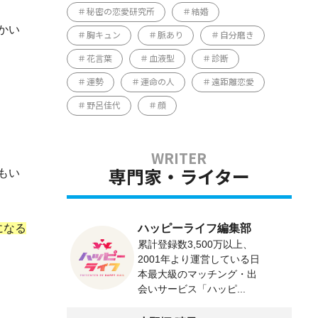
秘密の恋愛研究所
結婚
かい
胸キュン
脈あり
自分磨き
花言葉
血液型
診断
運勢
運命の人
遠距離恋愛
野呂佳代
顔
もい
専門家・ライター
ハッピーライフ編集部
になる
累計登録数3,500万以上、
2001年より運営している日
本最大級のマッチング・出
。
会いサービス「ハッピ...