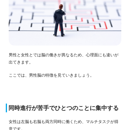
男性と女性とでは脳の働きが異なるため、心理面にも違いが
出てきます。
ここでは、男性脳の特徴を見ていきましょう。
同時進行が苦手でひとつのことに集中する
女性は左脳も右脳も両方同時に働くため、マルチタスクが得
意です。