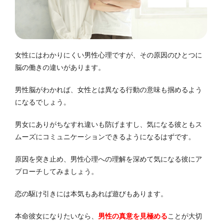
女性にはわかりにくい男性心理ですが、その原因のひとつに
脳の働きの違いがあります。
男性脳がわかれば、女性とは異なる行動の意味も掴めるよう
になるでしょう。
男女にありがちなすれ違いも防げますし、気になる彼ともス
ムーズにコミュニケーションできるようになるはずです。
原因を突き止め、男性心理への理解を深めて気になる彼にア
プローチしてみましょう。
恋の駆け引きには本気もあれば遊びもあります。
本命彼女になりたいなら、
男性の真意を見極める
ことが大切