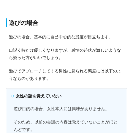
遊びの場合
遊びの場合、基本的に自己中心的な態度が目立ちます。
口説く時だけ優しくなりますが、感情の起伏が激しいような
ら疑った方がいいでしょう。
遊びでアプローチしてくる男性に見られる態度には以下のよ
うなものがあります。
女性の話を覚えていない
遊び目的の場合、女性本人には興味がありません。
そのため、以前の会話の内容は覚えていないことがほと
んどです。