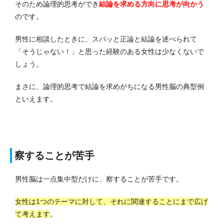
そのため論理的思考ができ
結論を求める方向に思考が向かう
のです。
男性に相談したときに、スパッと正論と結論を述べられて
「そうじゃない！」と思った経験のある女性は少なくないで
しょう。
まさに、論理的思考で結論を求めがちになる男性脳の典型例
といえます。
察することが苦手
男性脳は一点集中型だけに、察することが苦手です。
女性は1つのテーマに対して、それに関連することにまで広げ
て考えます
。