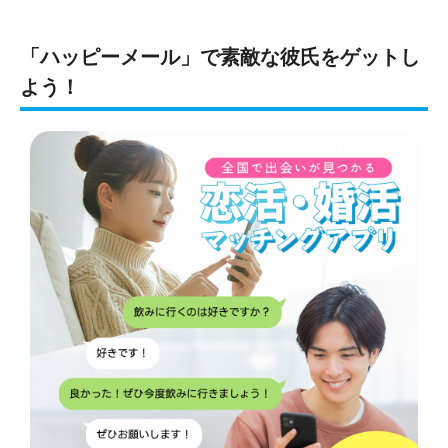
「ハッピーメール」で素敵な彼氏をゲットし
よう！