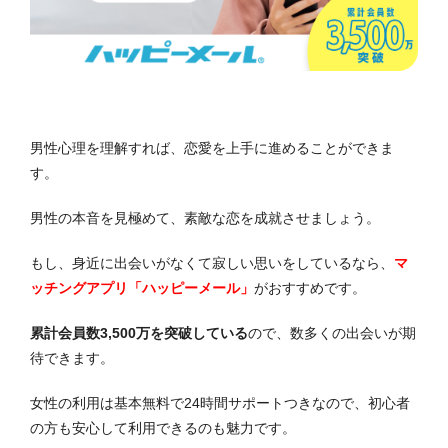
男性心理を理解すれば、恋愛を上手に進めることができま
す。
男性の本音を見極めて、素敵な恋を成就させましょう。
もし、身近に出会いがなくて寂しい思いをしているなら、
マ
ッチングアプリ「ハッピーメール」
がおすすめです。
累計会員数3,500万を突破している
ので、数多くの出会いが期
待できます。
女性の利用は基本無料で24時間サポートつきなので、初心者
の方も安心して利用できるのも魅力です。