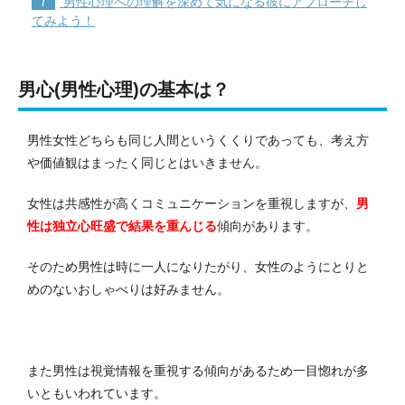
7
男性心理への理解を深めて気になる彼にアプローチし
てみよう！
男心(男性心理)の基本は？
男性女性どちらも同じ人間というくくりであっても、考え方
や価値観はまったく同じとはいきません。
女性は共感性が高くコミュニケーションを重視しますが、
男
性は独立心旺盛で結果を重んじる
傾向があります。
そのため男性は時に一人になりたがり、女性のようにとりと
めのないおしゃべりは好みません。
また男性は視覚情報を重視する傾向があるため一目惚れが多
いともいわれています。