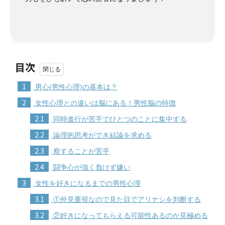
目次
1
男心(男性心理)の基本は？
2
女性心理との違いは脳にある！男性脳の特徴
2.1
同時進行が苦手でひとつのことに集中する
2.2
論理的思考ができ結論を求める
2.3
察することが苦手
2.4
闘争心が強く負けず嫌い
3
女性を好きになるまでの男性心理
3.1
①外見重視なので見た目でアリナシを判断する
3.2
②好きになってもらえる可能性あるのか見極める