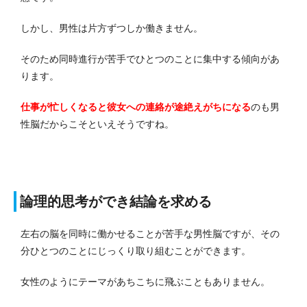
しかし、男性は片方ずつしか働きません。
そのため同時進行が苦手でひとつのことに集中する傾向があ
ります。
仕事が忙しくなると彼女への連絡が途絶えがちになる
のも男
性脳だからこそといえそうですね。
論理的思考ができ結論を求める
左右の脳を同時に働かせることが苦手な男性脳ですが、その
分ひとつのことにじっくり取り組むことができます。
女性のようにテーマがあちこちに飛ぶこともありません。