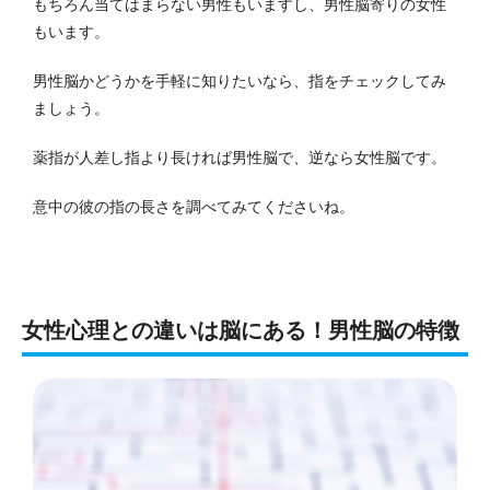
もちろん当てはまらない男性もいますし、男性脳寄りの女性
もいます。
男性脳かどうかを手軽に知りたいなら、指をチェックしてみ
ましょう。
薬指が人差し指より長ければ男性脳で、逆なら女性脳です。
意中の彼の指の長さを調べてみてくださいね。
女性心理との違いは脳にある！男性脳の特徴