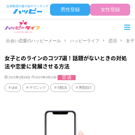
男性登録
女性登録
出会い恋愛のハッピーメール
ハッピーライフ
恋活
女子
女子とのラインのコツ7選！話題がないときの対処
法や恋愛に発展させる方法
恋活
2025年3月28日
2025年3月24日
LINE
テクニック
対処法
男性向け