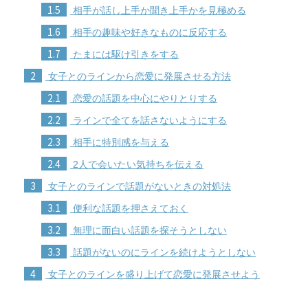
1.5
相手が話し上手か聞き上手かを見極める
1.6
相手の趣味や好きなものに反応する
1.7
たまには駆け引きをする
2
女子とのラインから恋愛に発展させる方法
2.1
恋愛の話題を中心にやりとりする
2.2
ラインで全てを話さないようにする
2.3
相手に特別感を与える
2.4
2人で会いたい気持ちを伝える
3
女子とのラインで話題がないときの対処法
3.1
便利な話題を押さえておく
3.2
無理に面白い話題を探そうとしない
3.3
話題がないのにラインを続けようとしない
4
女子とのラインを盛り上げて恋愛に発展させよう