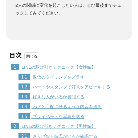
2人の関係に変化を起こしたい人は、ぜひ最後までチェ
ックしてみてください。
目次
1
LINEの駆け引きテクニック【女性編】
1.1
返信のタイミングをズラす
1.2
ハートやスタンプで好意をアピールする
1.3
好きな人がいるか質問する
1.4
わざと心配させるような内容を送る
1.5
プライベートな写真を送る
2
LINEの駆け引きテクニック【男性編】
2.1
さりげなく彼氏がいるか確認する