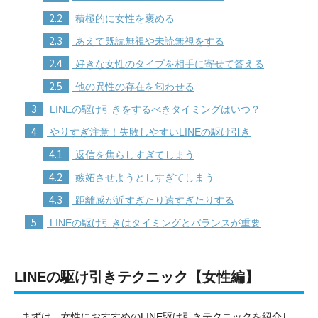
2.2
積極的に女性を褒める
2.3
あえて既読無視や未読無視をする
2.4
好きな女性のタイプを相手に寄せて答える
2.5
他の異性の存在を匂わせる
3
LINEの駆け引きをするべきタイミングはいつ？
4
やりすぎ注意！失敗しやすいLINEの駆け引き
4.1
返信を焦らしすぎてしまう
4.2
嫉妬させようとしすぎてしまう
4.3
距離感が近すぎたり遠すぎたりする
5
LINEの駆け引きはタイミングとバランスが重要
LINEの駆け引きテクニック【女性編】
まずは、女性におすすめのLINE駆け引きテクニックを紹介し