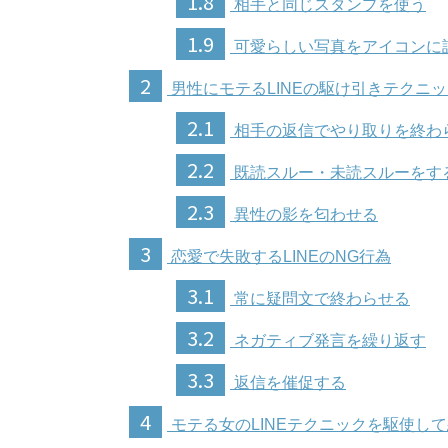
1.8
相手と同じスタンプを使う
1.9
可愛らしい写真をアイコンに
2
男性にモテるLINEの駆け引きテクニ
2.1
相手の返信でやり取りを終わ
2.2
既読スルー・未読スルーをす
2.3
異性の影を匂わせる
3
恋愛で失敗するLINEのNG行為
3.1
常に疑問文で終わらせる
3.2
ネガティブ発言を繰り返す
3.3
返信を催促する
4
モテる女のLINEテクニックを駆使し