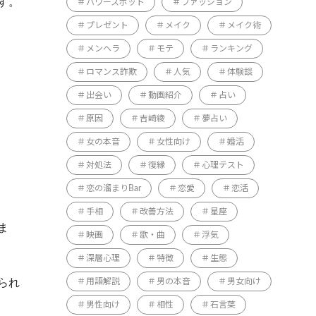
す。
パワースポット
ファッション
プレゼント
メイク
メイク術
メンヘラ
モテ
ランキング
ロマンス詐欺
人気
体験談
出会い
動画紹介
占い
原因
吉崎綾
夢占い
女の本音
女性向け
婚活
対処法
復縁
心理テスト
恋の溜まりBar
恋愛
恋活
手相
改善方法
星座
ま
映画
歌・曲
浮気
深層心理
特徴
生態
られ
用語解説
男の本音
男女向け
男性向け
相性
石言葉