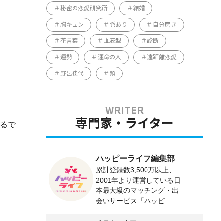
秘密の恋愛研究所
結婚
胸キュン
脈あり
自分磨き
花言葉
血液型
診断
運勢
運命の人
遠距離恋愛
野呂佳代
顔
専門家・ライター
えるで
ハッピーライフ編集部
累計登録数3,500万以上、
2001年より運営している日
本最大級のマッチング・出
会いサービス「ハッピ...