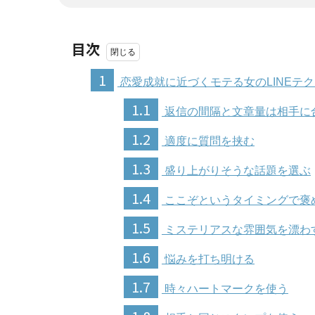
目次
1
恋愛成就に近づくモテる女のLINEテ
1.1
返信の間隔と文章量は相手に
1.2
適度に質問を挟む
1.3
盛り上がりそうな話題を選ぶ
1.4
ここぞというタイミングで褒
1.5
ミステリアスな雰囲気を漂わ
1.6
悩みを打ち明ける
1.7
時々ハートマークを使う