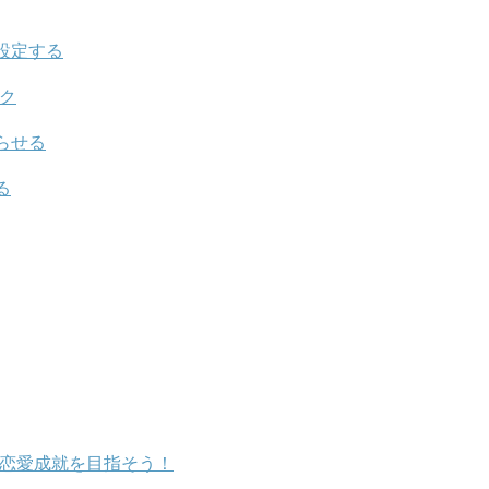
設定する
ック
らせる
る
て恋愛成就を目指そう！