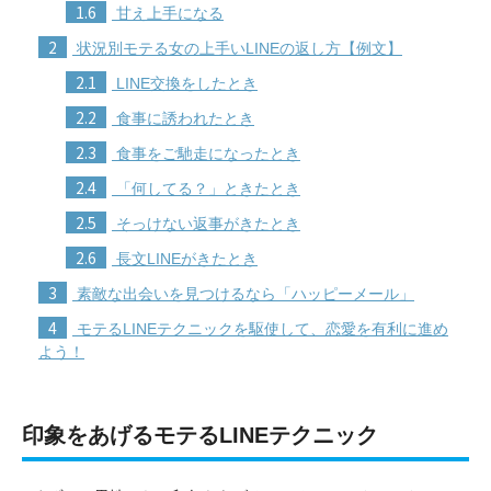
1.6
甘え上手になる
2
状況別モテる女の上手いLINEの返し方【例文】
2.1
LINE交換をしたとき
2.2
食事に誘われたとき
2.3
食事をご馳走になったとき
2.4
「何してる？」ときたとき
2.5
そっけない返事がきたとき
2.6
長文LINEがきたとき
3
素敵な出会いを見つけるなら「ハッピーメール」
4
モテるLINEテクニックを駆使して、恋愛を有利に進め
よう！
印象をあげるモテるLINEテクニック