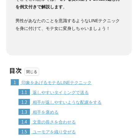
を例文付きで解説します
。
男性があなたのことを意識するようなLINEテクニック
を身に付けて、モテ女に変身しちゃいましょう！
目次
1
印象をあげるモテるLINEテクニック
1.1
返しやすいタイミングで送る
1.2
相手が返しやすいような配慮をする
1.3
相手を褒める
1.4
文章の長さを合わせる
1.5
ユーモアを織り交ぜる