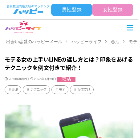
男性登録
女性登録
出会い恋愛のハッピーメール
ハッピーライフ
恋活
モテ
モテる女の上手いLINEの返し方とは？印象をあげる
テクニックを例文付きで紹介！
恋活
2023年8月2日
2026年1月23日
LINE
テクニック
モテ
女性向け