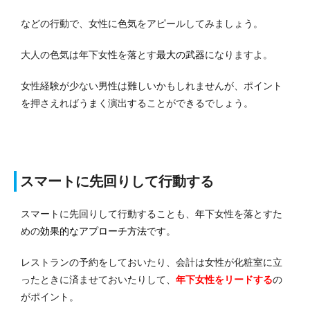
などの行動で、女性に色気をアピールしてみましょう。
大人の色気は年下女性を落とす
最大の武器
になりますよ。
女性経験が少ない男性は難しいかもしれませんが、ポイント
を押さえればうまく演出することができるでしょう。
スマートに先回りして行動する
スマートに先回りして行動することも、年下女性を落とすた
めの
効果的なアプローチ方法
です。
レストランの予約をしておいたり、会計は女性が化粧室に立
ったときに済ませておいたりして、
年下女性をリードする
の
がポイント。