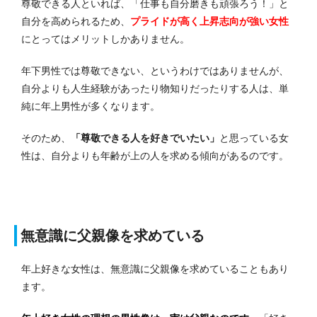
尊敬できる人といれば、「仕事も自分磨きも頑張ろう！」と
自分を高められるため、
プライドが高く
上昇志向が強い女性
にとってはメリットしかありません。
年下男性では尊敬できない、というわけではありませんが、
自分よりも人生経験があったり物知りだったりする人は、単
純に年上男性が多くなります。
そのため、
「尊敬できる人を好きでいたい」
と思っている女
性は、自分よりも年齢が上の人を求める傾向があるのです。
無意識に父親像を求めている
年上好きな女性は、無意識に父親像を求めていることもあり
ます。