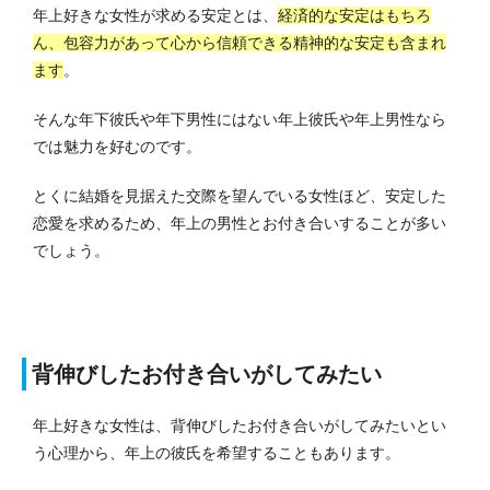
年上好きな女性が求める安定とは、
経済的な安定はもちろ
ん、包容力があって心から信頼できる精神的な安定も含まれ
ます
。
そんな年下彼氏や年下男性にはない年上彼氏や年上男性なら
では魅力を好むのです。
とくに結婚を見据えた交際を望んでいる女性ほど、安定した
恋愛を求めるため、年上の男性とお付き合いすることが多い
でしょう。
背伸びしたお付き合いがしてみたい
年上好きな女性は、背伸びしたお付き合いがしてみたいとい
う心理から、年上の彼氏を希望することもあります。