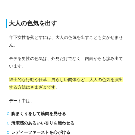
大人の色気を出す
年下女性を落とすには、大人の色気を出すことも欠かせませ
ん。
モテる男性の色気は、外見だけでなく、内面からも滲み出て
います。
紳士的な行動や仕草、男らしい肉体など、大人の色気を演出
する方法はさまざまです
。
デート中は、
腕まくりをして筋肉を見せる
清潔感のあるいい香りを漂わせる
レディーファーストを心がける