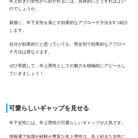
年上好きの女性から好かれるには、具体的にどうすればよい
のでしょうか。
最後に、年下女性を落とす効果的なアプローチ方法を5つ紹介
します。
自分が効果的だと思っていても、男女別で効果的なアプロー
チ方法は異なります。
ぜひ実践して、年上男性としての魅力を積極的にアピールし
ていきましょう！
可愛らしいギャップを見せる
年下女性には、年上男性の可愛らしいギャップが人気です。
情報通で知識や経験が豊富な年上男性は、年上好きな女性に