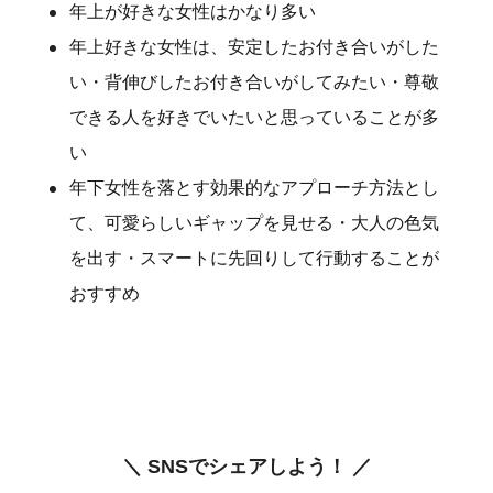
年上が好きな女性はかなり多い
年上好きな女性は、安定したお付き合いがした
い・背伸びしたお付き合いがしてみたい・尊敬
できる人を好きでいたいと思っていることが多
い
年下女性を落とす効果的なアプローチ方法とし
て、可愛らしいギャップを見せる・大人の色気
を出す・スマートに先回りして行動することが
おすすめ
＼ SNSでシェアしよう！ ／