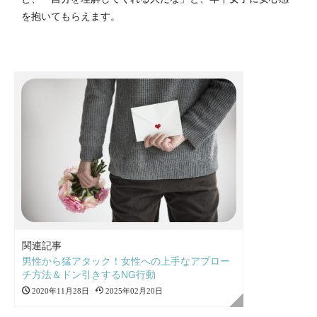
を抱いてもらえます。
関連記事
男性から猛アタック！女性への上手なアプロー
チ方法＆ドン引きするNG行動
2020年11月28日
2025年02月20日