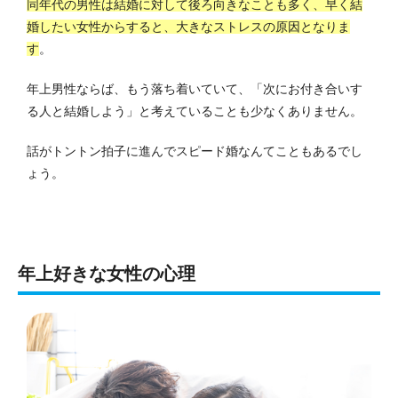
同年代の男性は結婚に対して後ろ向きなことも多く、早く結
婚したい女性からすると、大きなストレスの原因となりま
す
。
年上男性ならば、もう落ち着いていて、「次にお付き合いす
る人と結婚しよう」と考えていることも少なくありません。
話がトントン拍子に進んでスピード婚なんてこともあるでし
ょう。
年上好きな女性の心理