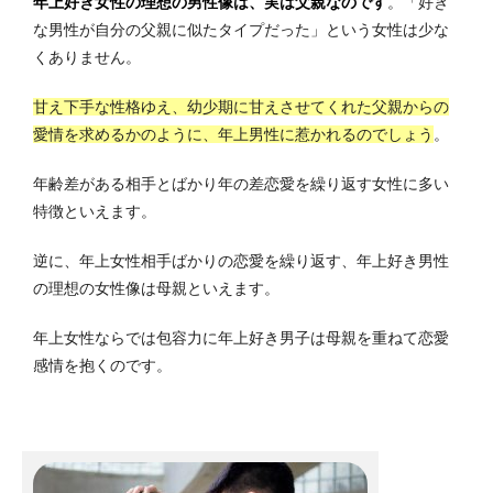
年上好き女性の理想の男性像は、実は父親なのです
。
「好き
な男性が自分の父親に似たタイプだった」という女性は少な
くありません。
甘え下手な性格ゆえ、幼少期に甘えさせてくれた父親からの
愛情を求めるかのように、年上男性に惹かれるのでしょう
。
年齢差がある相手とばかり年の差恋愛を繰り返す女性に多い
特徴といえます。
逆に、年上女性相手ばかりの恋愛を繰り返す、年上好き男性
の理想の女性像は母親といえます。
年上女性ならでは包容力に年上好き男子は母親を重ねて恋愛
感情を抱くのです。