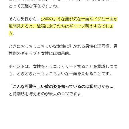
とって完璧な存在ですよね。
そんな男性から、
少年のような無邪気な一面やドジな一面が
垣間見えると、途端に女子たちはギャップ萌えするでしょ
う
。
ときにおっちょこちょいな女性に引かれる男性心理同様、男
性側のギャップも女性には効果的。
ポイントは、女性をカッコよくリードすることを意識しつつ
も、ときどきおっちょこちょいな一面を見せることです。
「
こんな可愛らしい彼の姿を知っているのは私だけかも…
」
と特別感を与えるのが最大のコツですよ。