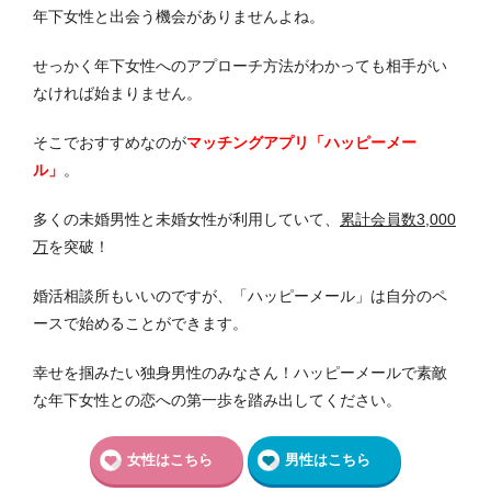
年下女性と出会う機会がありませんよね。
せっかく年下女性へのアプローチ方法がわかっても相手がい
なければ始まりません。
そこでおすすめなのが
マッチングアプリ「ハッピーメー
ル」
。
多くの未婚男性と未婚女性が利用していて、
累計会員数3,000
万
を突破！
婚活相談所もいいのですが、「ハッピーメール」は自分のペ
ースで始めることができます。
幸せを掴みたい独身男性のみなさん！ハッピーメールで素敵
な年下女性との恋への第一歩を踏み出してください。
女性はこちら
男性はこちら