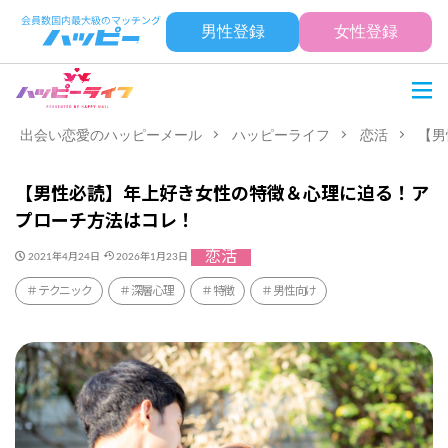
男性登録
女性登録
出会い恋愛のハッピーメール
ハッピーライフ
恋活
【男
【男性必読】年上好き女性の特徴＆心理に迫る！ア
プローチ方法はコレ！
恋活
2021年4月24日
2026年1月23日
テクニック
深層心理
特徴
男性向け