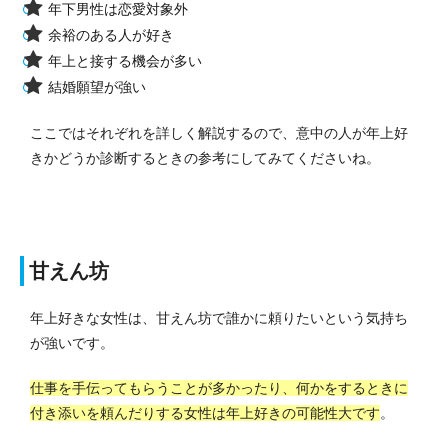
年下男性は恋愛対象外
余裕のある人が好き
年上と接する機会が多い
結婚願望が強い
ここではそれぞれを詳しく解説するので、意中の人が年上好
きかどうか診断するときの参考にしてみてくださいね。
甘えん坊
年上好きな女性は、甘えん坊で誰かに頼りたいという気持ち
が強いです。
仕事を手伝ってもらうことが多かったり、何かをするときに
付き添いを頼んだりする女性は年上好きの可能性大です
。