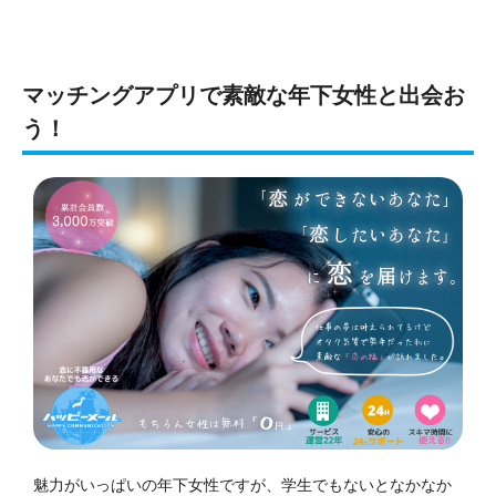
マッチングアプリで素敵な年下女性と出会お
う！
魅力がいっぱいの年下女性ですが、学生でもないとなかなか