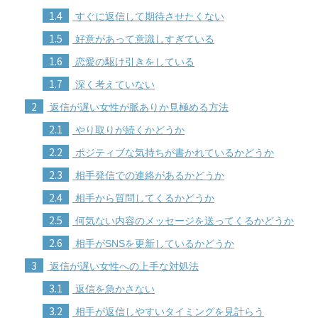
1.4
すぐに返信して期待させたくない
1.5
好意があって意識しすぎている
1.6
恋愛の駆け引きをしている
1.7
深く考えていない
2
返信が遅い女性が脈ありか見極める方法
2.1
やり取りが続くかどうか
2.2
ポジティブな気持ちが書かれているかどうか
2.3
相手発信での連絡があるかどうか
2.4
相手から質問してくるかどうか
2.5
何気ない内容のメッセージを送ってくるかどうか
2.6
相手がSNSを更新しているかどうか
3
返信が遅い女性への上手な対処法
3.1
返信を急かさない
3.2
相手が返信しやすいタイミングを見計らう