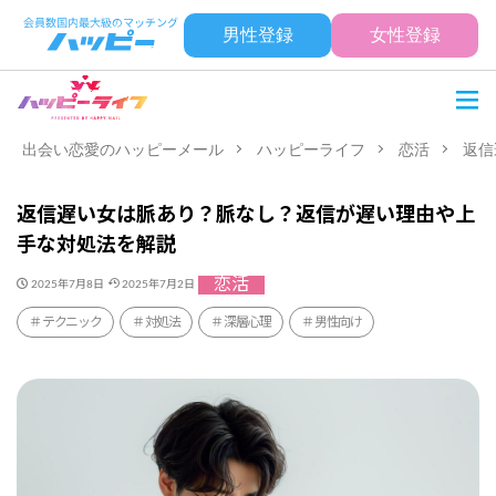
男性登録
女性登録
出会い恋愛のハッピーメール
ハッピーライフ
恋活
返信
返信遅い女は脈あり？脈なし？返信が遅い理由や上
手な対処法を解説
恋活
2025年7月8日
2025年7月2日
テクニック
対処法
深層心理
男性向け