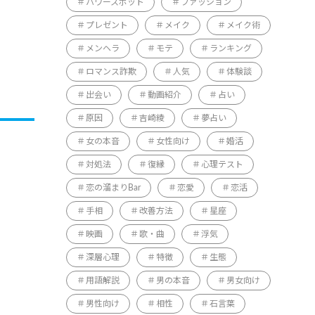
パワースポット
ファッション
プレゼント
メイク
メイク術
メンヘラ
モテ
ランキング
ロマンス詐欺
人気
体験談
出会い
動画紹介
占い
原因
吉崎綾
夢占い
女の本音
女性向け
婚活
対処法
復縁
心理テスト
恋の溜まりBar
恋愛
恋活
手相
改善方法
星座
映画
歌・曲
浮気
深層心理
特徴
生態
用語解説
男の本音
男女向け
男性向け
相性
石言葉