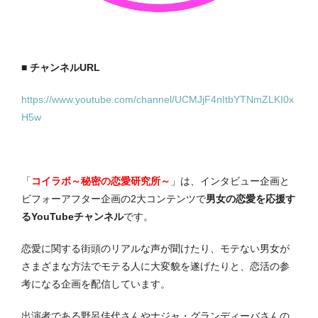
■ チャンネルURL
https://www.youtube.com/channel/UCMJjF4nItbYTNmZLKI0x
H5w
「
コイラボ～秘密の恋愛研究所～
」は、インタビュー企画と
ビフォーアフター企画の2大コンテンツで
男女の恋愛を応援す
るYouTubeチャンネル
です。
恋愛に関する街頭のリアルな声が聞けたり、モテない男女が
さまざまな方法でモテる人に大変貌を遂げたりと、恋活の参
考になる企画を配信しています。
出演者である野呂佳代さんやナジャ・グランディーバさんの