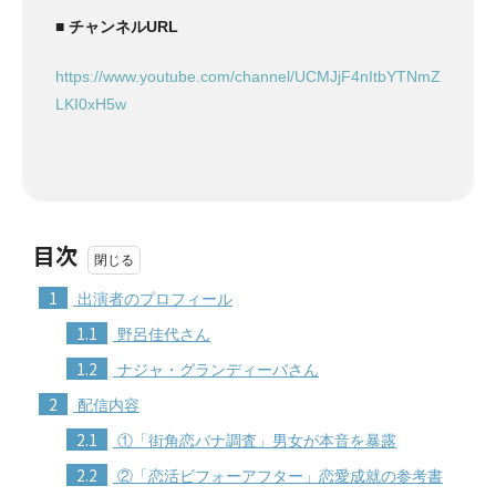
■ チャンネルURL
https://www.youtube.com/channel/UCMJjF4nItbYTNmZ
LKI0xH5w
目次
1
出演者のプロフィール
1.1
野呂佳代さん
1.2
ナジャ・グランディーバさん
2
配信内容
2.1
①「街角恋バナ調査」男女が本音を暴露
2.2
②「恋活ビフォーアフター」恋愛成就の参考書