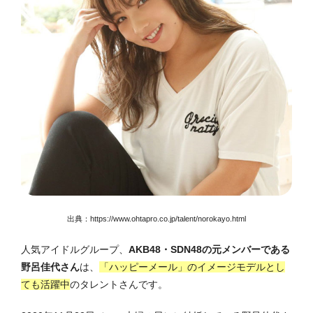
出典：https://www.ohtapro.co.jp/talent/norokayo.html
人気アイドルグループ、
AKB48・SDN48の元メンバーである
野呂佳代さん
は、
「ハッピーメール」のイメージモデルとし
ても活躍中
のタレントさんです。