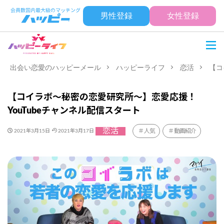
男性登録
女性登録
出会い恋愛のハッピーメール
ハッピーライフ
恋活
【コ
【コイラボ～秘密の恋愛研究所～】恋愛応援！
YouTubeチャンネル配信スタート
恋活
人気
動画紹介
2021年3月15日
2021年3月17日