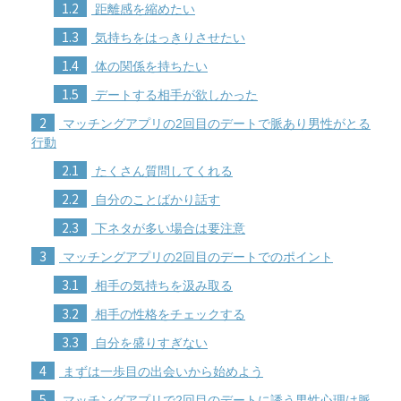
1.2
距離感を縮めたい
1.3
気持ちをはっきりさせたい
1.4
体の関係を持ちたい
1.5
デートする相手が欲しかった
2
マッチングアプリの2回目のデートで脈あり男性がとる
行動
2.1
たくさん質問してくれる
2.2
自分のことばかり話す
2.3
下ネタが多い場合は要注意
3
マッチングアプリの2回目のデートでのポイント
3.1
相手の気持ちを汲み取る
3.2
相手の性格をチェックする
3.3
自分を盛りすぎない
4
まずは一歩目の出会いから始めよう
5
マッチングアプリで2回目のデートに誘う男性心理は脈