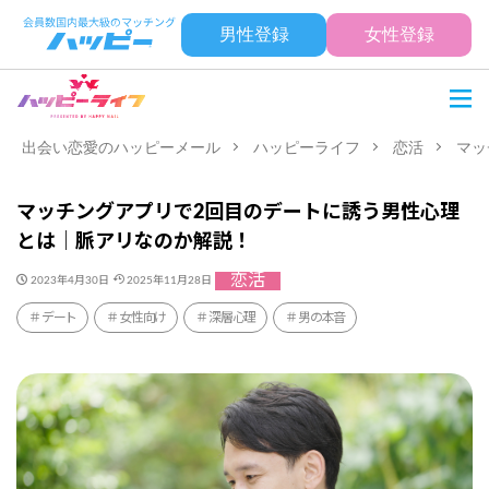
男性登録
女性登録
出会い恋愛のハッピーメール
ハッピーライフ
恋活
マッ
マッチングアプリで2回目のデートに誘う男性心理
とは｜脈アリなのか解説！
恋活
2023年4月30日
2025年11月28日
デート
女性向け
深層心理
男の本音