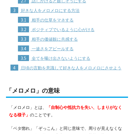
2.7
話しかけると嬉しそうにする
3
好きな人をメロメロにする方法
3.1
相手の仕草をマネする
3.2
ポジティブでいるように心がける
3.3
相手の価値観に共感する
3.4
一途さをアピールする
3.5
全てを曝け出さないようにする
4
日頃の言動を意識して好きな人をメロメロにさせよう
「メロメロ」の意味
「メロメロ」とは、
「自制心や抵抗力を失い、しまりがなく
なる様子」
のことです。
「ベタ惚れ」「ぞっこん」と同じ意味で、周りが見えなくな