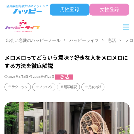
男性登録
女性登録
出会い恋愛のハッピーメール
ハッピーライフ
恋活
メロ
メロメロってどういう意味？好きな人をメロメロに
する方法を徹底解説
恋活
2025年5月5日
2025年4月28日
テクニック
ノウハウ
用語解説
男女向け