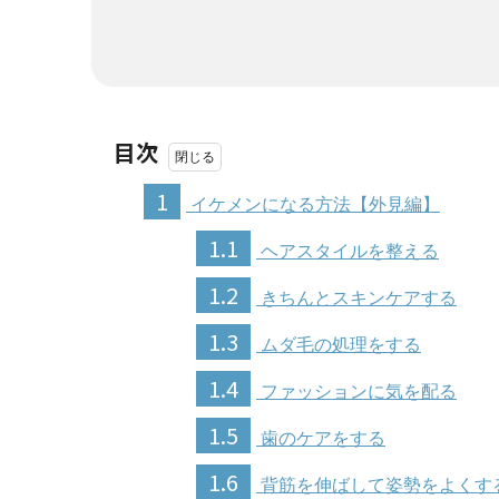
目次
1
イケメンになる方法【外見編】
1.1
ヘアスタイルを整える
1.2
きちんとスキンケアする
1.3
ムダ毛の処理をする
1.4
ファッションに気を配る
1.5
歯のケアをする
1.6
背筋を伸ばして姿勢をよくす