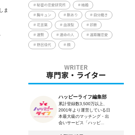
秘密の恋愛研究所
結婚
しま
胸キュン
脈あり
自分磨き
花言葉
血液型
診断
。
運勢
運命の人
遠距離恋愛
野呂佳代
顔
専門家・ライター
ハッピーライフ編集部
累計登録数3,500万以上、
2001年より運営している日
本最大級のマッチング・出
会いサービス「ハッピ...