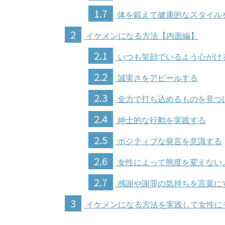
1.7
体を鍛えて健康的なスタイル
2
イケメンになる方法【内面編】
2.1
いつも笑顔でいるよう心がけ
2.2
誠実さをアピールする
2.3
全力で打ち込めるものを見つ
2.4
紳士的な行動を実践する
2.5
ポジティブな発言を意識する
2.6
女性によって態度を変えない
2.7
感謝や謝罪の気持ちを言葉に
3
イケメンになる方法を実践して女性に