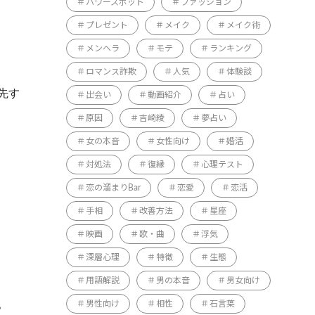
パワースポット
ファッション
プレゼント
メイク
メイク術
メンヘラ
モテ
ランキング
ロマンス詐欺
人気
体験談
先す
出会い
動画紹介
占い
原因
吉崎綾
夢占い
女の本音
女性向け
婚活
対処法
復縁
心理テスト
恋の溜まりBar
恋愛
恋活
手相
改善方法
星座
映画
歌・曲
浮気
深層心理
特徴
生態
用語解説
男の本音
男女向け
。
男性向け
相性
石言葉