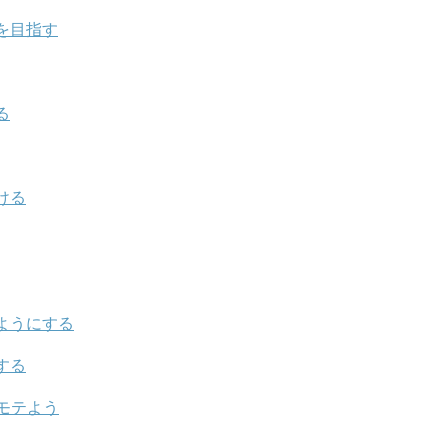
を目指す
る
ける
ようにする
する
モテよう