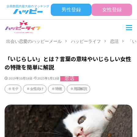
男性登録
女性登録
出会い恋愛のハッピーメール
ハッピーライフ
恋活
「い
「いじらしい」とは？言葉の意味やいじらしい女性
の特徴を簡単に解説
恋活
2019年10月18日
2025年1月13日
モテ
女性向け
特徴
用語解説