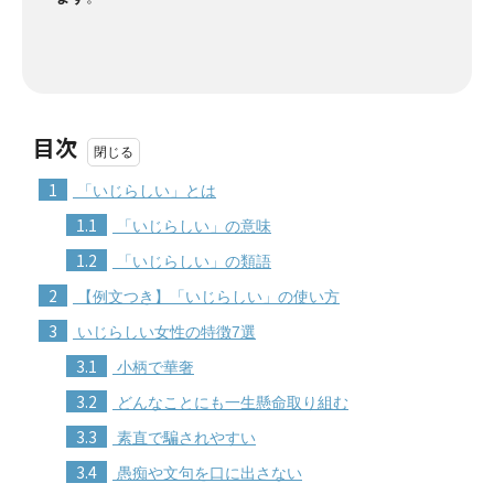
目次
1
「いじらしい」とは
1.1
「いじらしい」の意味
1.2
「いじらしい」の類語
2
【例文つき】「いじらしい」の使い方
3
いじらしい女性の特徴7選
3.1
小柄で華奢
3.2
どんなことにも一生懸命取り組む
3.3
素直で騙されやすい
3.4
愚痴や文句を口に出さない