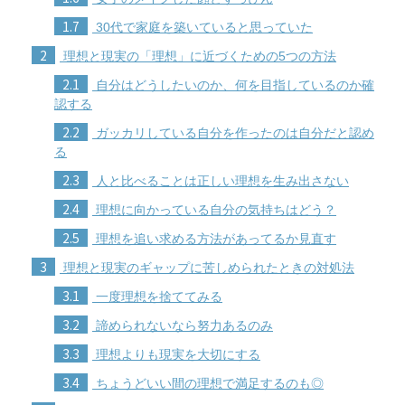
1.7
30代で家庭を築いていると思っていた
2
理想と現実の「理想」に近づくための5つの方法
2.1
自分はどうしたいのか、何を目指しているのか確
認する
2.2
ガッカリしている自分を作ったのは自分だと認め
る
2.3
人と比べることは正しい理想を生み出さない
2.4
理想に向かっている自分の気持ちはどう？
2.5
理想を追い求める方法があってるか見直す
3
理想と現実のギャップに苦しめられたときの対処法
3.1
一度理想を捨ててみる
3.2
諦められないなら努力あるのみ
3.3
理想よりも現実を大切にする
3.4
ちょうどいい間の理想で満足するのも◎