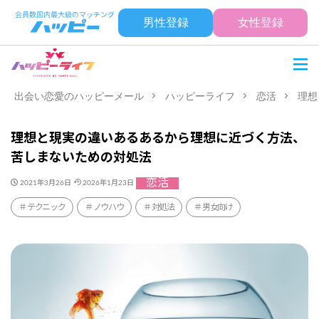
男性登録
女性登録
出会い恋愛のハッピーメール
ハッピーライフ
恋活
理想
理想と現実の違いあるあるから理想に近づく方法、
苦しまないための対処法
恋活
2021年3月26日
2026年1月23日
テクニック
ノウハウ
対処法
男女向け