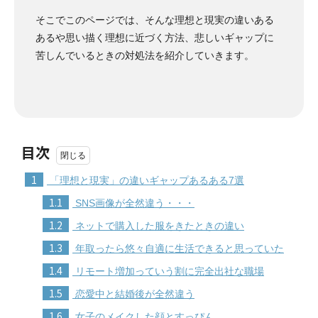
そこでこのページでは、そんな理想と現実の違いある
あるや思い描く理想に近づく方法、悲しいギャップに
苦しんでいるときの対処法を紹介していきます。
目次
1
「理想と現実」の違いギャップあるある7選
1.1
SNS画像が全然違う・・・
1.2
ネットで購入した服をきたときの違い
1.3
年取ったら悠々自適に生活できると思っていた
1.4
リモート増加っていう割に完全出社な職場
1.5
恋愛中と結婚後が全然違う
1.6
女子のメイクした顔とすっぴん