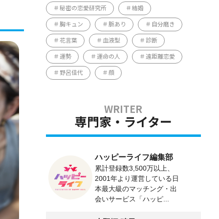
秘密の恋愛研究所
結婚
胸キュン
脈あり
自分磨き
花言葉
血液型
診断
運勢
運命の人
遠距離恋愛
野呂佳代
顔
専門家・ライター
ハッピーライフ編集部
累計登録数3,500万以上、
2001年より運営している日
本最大級のマッチング・出
会いサービス「ハッピ...