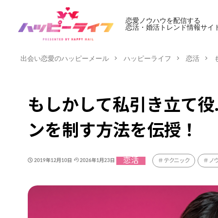
恋愛ノウハウを配信する
恋活・婚活トレンド情報サイ
出会い恋愛のハッピーメール
ハッピーライフ
恋活
もしかして私引き立て役
ンを制す方法を伝授！
恋活
テクニック
ノ
2019年12月10日
2026年1月23日