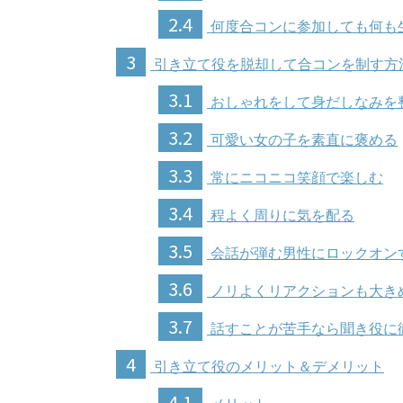
2.4
何度合コンに参加しても何も
3
引き立て役を脱却して合コンを制す方
3.1
おしゃれをして身だしなみを
3.2
可愛い女の子を素直に褒める
3.3
常にニコニコ笑顔で楽しむ
3.4
程よく周りに気を配る
3.5
会話が弾む男性にロックオン
3.6
ノリよくリアクションも大き
3.7
話すことが苦手なら聞き役に
4
引き立て役のメリット＆デメリット
4.1