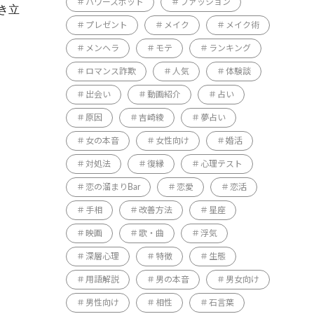
パワースポット
ファッション
き立
プレゼント
メイク
メイク術
メンヘラ
モテ
ランキング
ロマンス詐欺
人気
体験談
出会い
動画紹介
占い
原因
吉崎綾
夢占い
女の本音
女性向け
婚活
対処法
復縁
心理テスト
恋の溜まりBar
恋愛
恋活
手相
改善方法
星座
映画
歌・曲
浮気
深層心理
特徴
生態
用語解説
男の本音
男女向け
男性向け
相性
石言葉