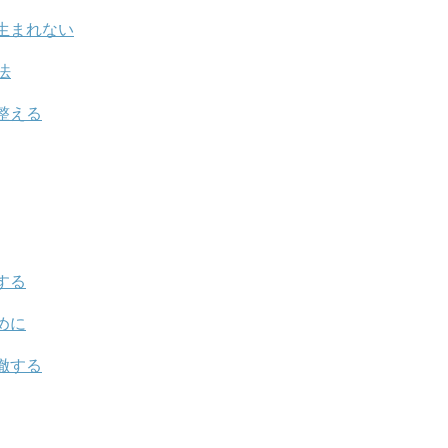
生まれない
法
整える
する
めに
徹する