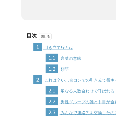
目次
1
引き立て役とは
1.1
言葉の意味
1.2
類語
2
これは辛い…合コンでの引き立て役キ
2.1
単なる人数合わせで呼ばれる
2.2
男性グループの誰とも目が合
2.3
みんなで連絡先を交換したの